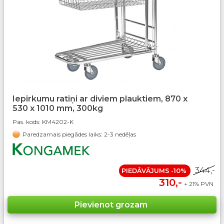
Iepirkumu ratiņi ar diviem plauktiem, 870 x
530 x 1010 mm, 300kg
Pas. kods:
KM4202-K
Paredzamais piegādes laiks: 2-3 nedēļas
344,-
PIEDĀVĀJUMS -10%
310,-
+ 21% PVN