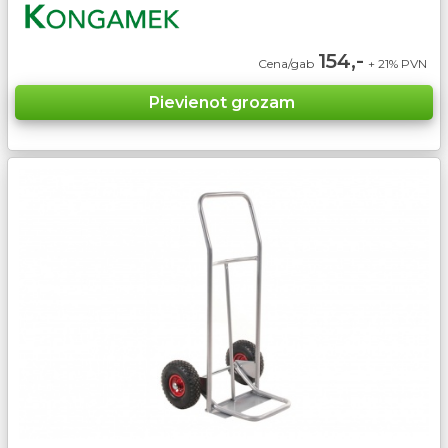
154,-
Cena/gab
+ 21% PVN