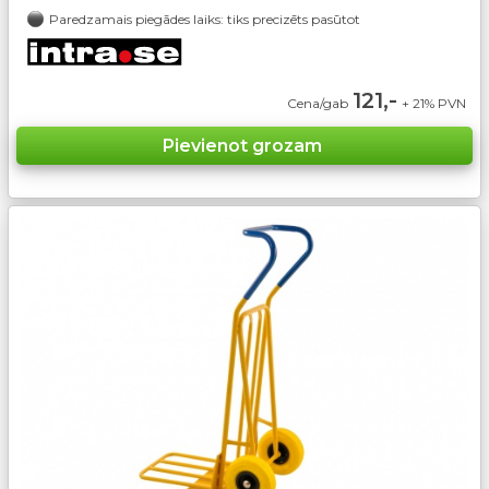
Paredzamais piegādes laiks: tiks precizēts pasūtot
121,-
Cena/gab
+ 21% PVN