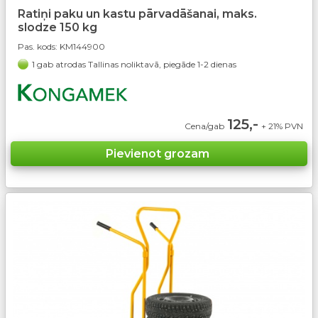
Ratiņi paku un kastu pārvadāšanai, maks.
slodze 150 kg
Pas. kods:
KM144900
1 gab atrodas Tallinas noliktavā, piegāde 1-2 dienas
125,-
Cena/gab
+ 21% PVN