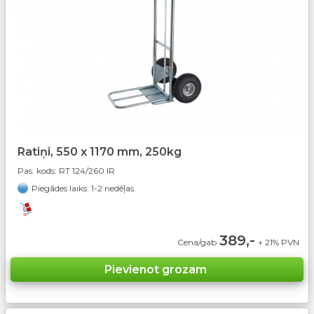
Ratiņi, 550 x 1170 mm, 250kg
Pas. kods:
RT 124/260 IR
Piegādes laiks: 1-2 nedēļas
389,-
Cena/gab
+ 21% PVN