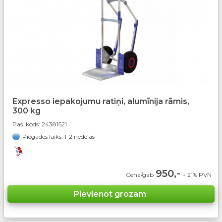
Expresso iepakojumu ratiņi, alumīnija rāmis,
300 kg
Pas. kods:
24381521
Piegādes laiks: 1-2 nedēļas
950,-
Cena/gab
+ 21% PVN