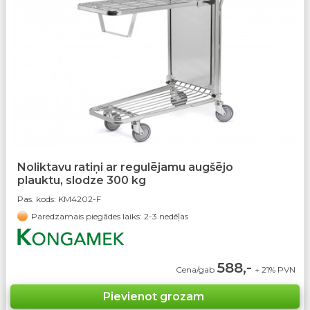
Noliktavu ratiņi ar regulējamu augšējo
plauktu, slodze 300 kg
Pas. kods:
KM4202-F
Paredzamais piegādes laiks: 2-3 nedēļas
588,-
Cena/gab
+ 21% PVN