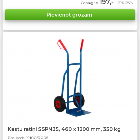
197,-
Cena/gab
+ 21% PVN
Kastu ratiņi SSPN35, 460 x 1200 mm, 350 kg
Pas. kods:
1910057005