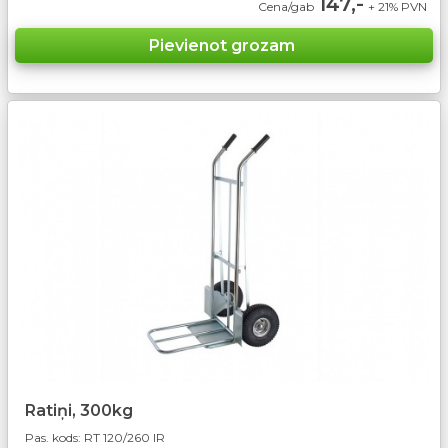
147,-
Cena/gab
+ 21% PVN
Ratiņi, 300kg
Pas. kods:
RT 120/260 IR