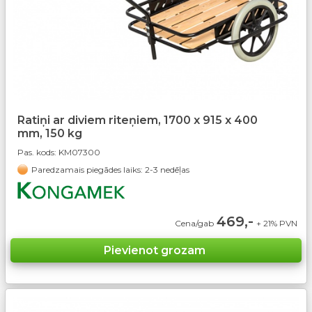
Ratiņi ar diviem riteņiem, 1700 x 915 x 400
mm, 150 kg
Pas. kods:
KM07300
Paredzamais piegādes laiks: 2-3 nedēļas
469,-
Cena/gab
+ 21% PVN