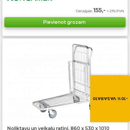
155,-
Cena/gab
+ 21% PVN
Vasara nāk ar at
-10% atlaide visiem p
Izmanto atlaides kod
grozā.
-10% VASARA10
VASARA10
Noliktavu un veikalu ratiņi, 860 x 530 x 1010