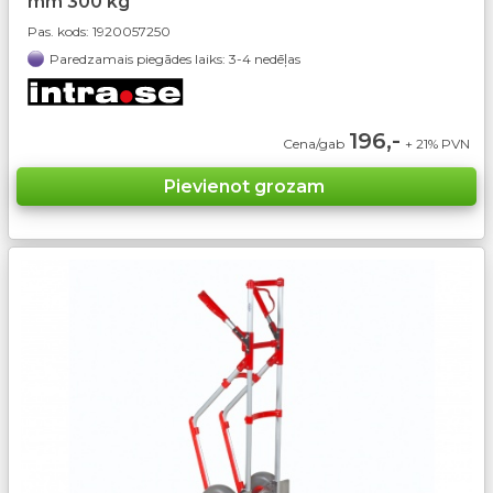
mm 300 kg
Pas. kods:
1920057250
Paredzamais piegādes laiks: 3-4 nedēļas
196,-
Cena/gab
+ 21% PVN