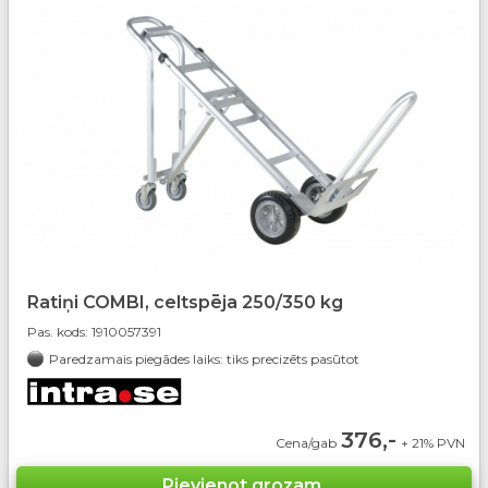
Ratiņi COMBI, celtspēja 250/350 kg
Pas. kods:
1910057391
Paredzamais piegādes laiks: tiks precizēts pasūtot
376,-
Cena/gab
+ 21% PVN