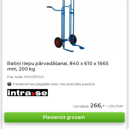
Ratiņi riepu pārvadāšanai, 840 x 610 x 1665
mm, 200 kg
Pas. kods:
1910057100
Paredzamais piegādes laiks: tiks precizēts pasūtot
266,-
Cena/gab
+ 21% PVN