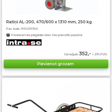
Ratiņi AL-200, 470/600 x 1310 mm, 250 kg
Pas. kods:
1910057390
Paredzamais piegādes laiks: tiks precizēts pasūtot
352,-
Cena/gab
+ 21% PVN