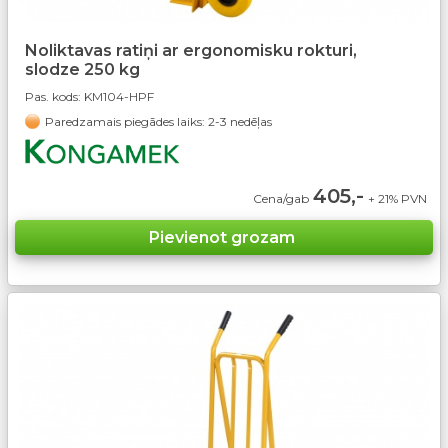
Noliktavas ratiņi ar ergonomisku rokturi,
slodze 250 kg
Pas. kods:
KM104-HPF
Paredzamais piegādes laiks: 2-3 nedēļas
405,-
Cena/gab
+ 21% PVN