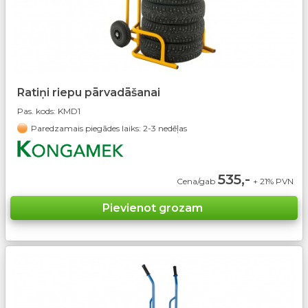
Ratiņi riepu pārvadāšanai
Pas. kods:
KMD1
Paredzamais piegādes laiks: 2-3 nedēļas
535,-
Cena/gab
+ 21% PVN