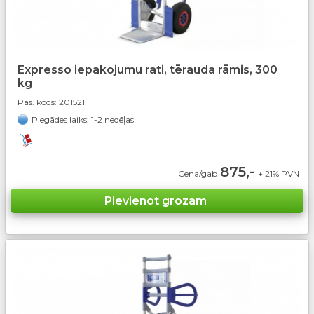
Expresso iepakojumu rati, tērauda rāmis, 300
kg
Pas. kods:
201521
Piegādes laiks: 1-2 nedēļas
875,-
Cena/gab
+ 21% PVN