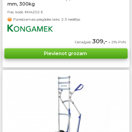
mm, 300kg
Pas. kods:
KM4202-E
Paredzamais piegādes laiks: 2-3 nedēļas
309,-
Cena/gab
+ 21% PVN