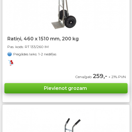
Ratiņi, 460 x 1510 mm, 200 kg
Pas. kods:
RT 133/260 IM
Piegādes laiks: 1-2 nedēļas
259,-
Cena/gab
+ 21% PVN