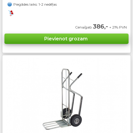
Piegādes laiks: 1-2 nedēļas
386,-
Cena/gab
+ 21% PVN