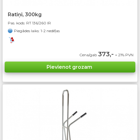
Ratiņi, 300kg
Pas. kods:
RT 136/260 IR
Piegādes laiks: 1-2 nedēļas
373,-
Cena/gab
+ 21% PVN