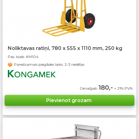
Noliktavas ratiņi, 780 x 555 x 1110 mm, 250 kg
Pas. kods:
KM104
Paredzamais piegādes laiks: 2-3 nedēļas
180,-
Cena/gab
+ 21% PVN