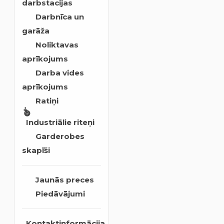
darbstacijas
Darbnīca un
garāža
Noliktavas
aprīkojums
Darba vides
aprīkojums
Ratiņi
Industriālie riteņi
Garderobes
skapīši
Jaunās preces
Piedāvājumi
Kontaktinformācija