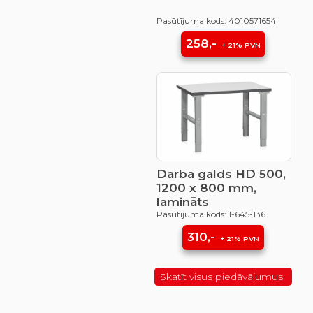
Pasūtījuma kods: 4010571654
258,-
+ 21% PVN
Darba galds HD 500,
1200 x 800 mm,
lamināts
Pasūtījuma kods: 1-645-136
310,-
+ 21% PVN
Skatīt visus piedāvājumus