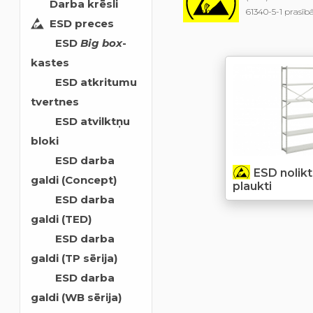
Darba krēsli
61340-5-1 prasīb
ESD preces
ESD
Big box
-
kastes
ESD atkritumu
tvertnes
ESD atvilktņu
bloki
ESD darba
ESD nolik
galdi (Concept)
plaukti
ESD darba
galdi (TED)
ESD darba
galdi (TP sērija)
ESD darba
galdi (WB sērija)