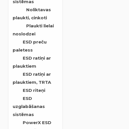
sistēmas
Noliktavas
plaukti, cinkoti
Plaukti lielai
noslodzei
ESD preču
paletess
ESD ratiņi ar
plauktiem
ESD ratiņi ar
plauktiem, TRTA
ESD riteņi
ESD
uzglabāšanas
sistēmas
PowerX ESD