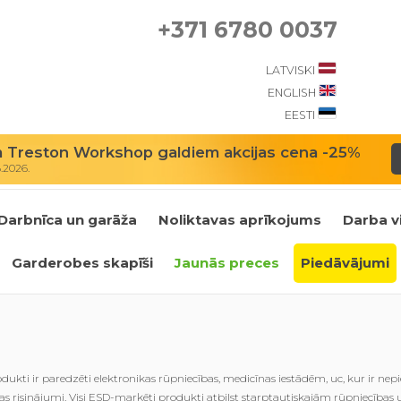
+371 6780 0037
LATVISKI
ENGLISH
EESTI
m Treston Workshop galdiem akcijas cena -25%
8.2026.
Darbnīca un garāža
Noliktavas aprīkojums
Darba v
Garderobes skapīši
Jaunās preces
Piedāvājumi
ukti ir paredzēti elektronikas rūpniecības, medicīnas iestādēm, uc, kur ir nepi
as risinājumi. Visi ESD-marķēti produkti atbilst starptautiskajām rūpniecības