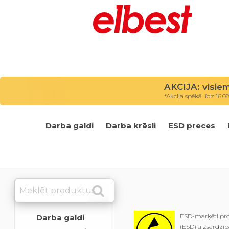
AKCIJA: visie
*Akcija spēkā līdz 16.0
Darba galdi
Darba krēsli
ESD preces
ESD-marķēti prod
Darba galdi
(ESD) aizsardzīb