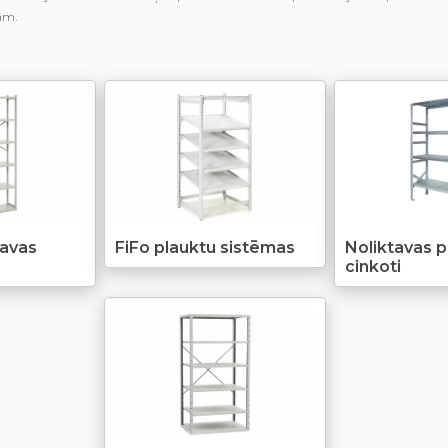
ām.
tavas
FiFo plauktu sistēmas
Noliktavas p
cinkoti