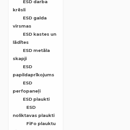
ESD darba
krēsli
ESD galda
virsmas
ESD kastes un
lādītes
ESD metāla
skapji
ESD
papildaprīkojums
ESD
perfopaneļi
ESD plaukti
ESD
noliktavas plaukti
FiFo plauktu