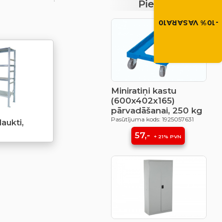
Piedāvājumi
Izmanto atlaides kod
grozā.
-10% VASARA10
VASARA10
Miniratiņi kastu
(600x402x165)
pārvadāšanai, 250 kg
Pasūtījuma kods: 1925057631
laukti,
57,-
+ 21% PVN