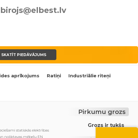
birojs@elbest.lv
SKATĪT PIEDĀVĀJUMS
ides aprīkojums
Ratiņi
Industriālie riteņi
Pirkumu grozs
Grozs ir tukšs
Vasara nāk ar at
eciešami statiskās elektrības
-10% atlaide visiem p
 un noliktavas mēbeļu EN