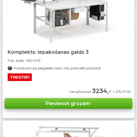
Komplekts: iepakošanas galds 3
Pas. kods:
450 905
Paredzamais piegādes laiks: tiks precizēts pasūtot
3234,-
Cena/kompl
+ 21% PVN