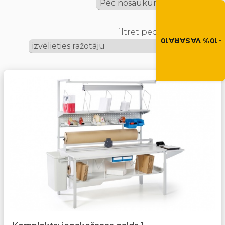
Vasara nāk ar at
-10% atlaide visiem p
Izmanto atlaides kod
Filtrēt pēc ražotāja
grozā.
-10% VASARA10
VASARA10