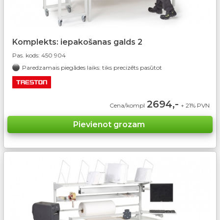
Komplekts: iepakošanas galds 2
Pas. kods:
450 904
Paredzamais piegādes laiks: tiks precizēts pasūtot
2694,-
Cena/kompl
+ 21% PVN