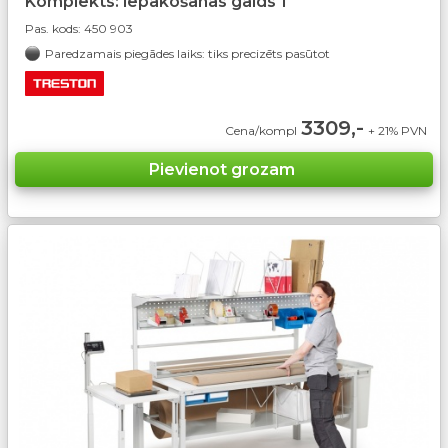
Komplekts: iepakošanas galds 1
Pas. kods:
450 903
Paredzamais piegādes laiks: tiks precizēts pasūtot
3309,-
Cena/kompl
+ 21% PVN