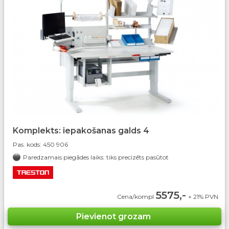
Komplekts: iepakošanas galds 4
Pas. kods:
450 906
Paredzamais piegādes laiks: tiks precizēts pasūtot
5575,-
Cena/kompl
+ 21% PVN