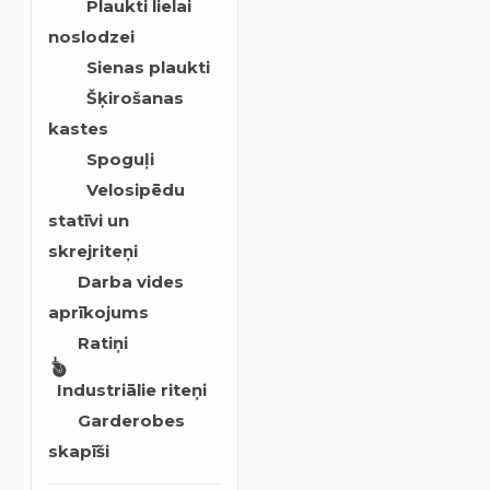
Plaukti lielai
noslodzei
Sienas plaukti
Šķirošanas
kastes
Spoguļi
Velosipēdu
statīvi un
skrejriteņi
Darba vides
aprīkojums
Ratiņi
Industriālie riteņi
Garderobes
skapīši