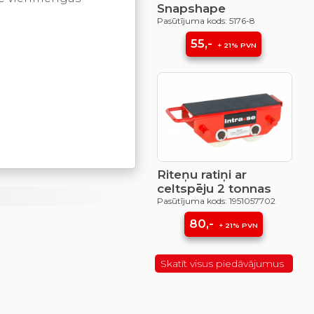
Snapshape
Pasūtījuma kods: 5176-8
55,-
+ 21% PVN
Riteņu ratiņi ar
celtspēju 2 tonnas
Pasūtījuma kods: 1951057702
80,-
+ 21% PVN
Skatīt visus piedāvājumus