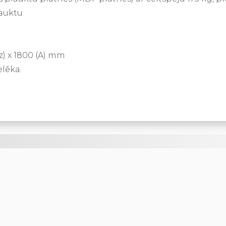
lauktu
Dz) x 1800 (A) mm
elēka.