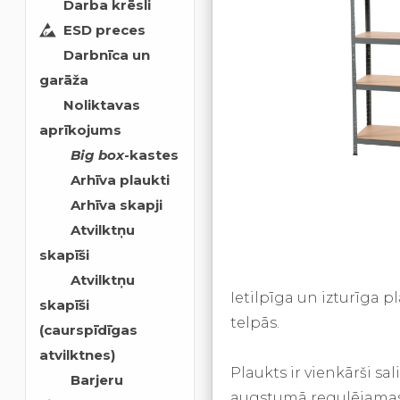
Darba krēsli
ESD preces
Darbnīca un
garāža
Noliktavas
aprīkojums
Big box
-kastes
Arhīva plaukti
Arhīva skapji
Atvilktņu
skapīši
Atvilktņu
Ietilpīga un izturīga p
skapīši
telpās.
(caurspīdīgas
atvilktnes)
Plaukts ir vienkārši s
Barjeru
augstumā regulējamas 