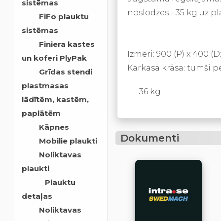
sistēmas
noslodzes - 35 kg uz p
FiFo plauktu
sistēmas
Finiera kastes
Izmēri: 900 (P) x 400 (
un koferi PlyPak
Karkasa krāsa: tumši p
Grīdas stendi
plastmasas
36 kg
lādītēm, kastēm,
paplātēm
Kāpnes
Dokumenti
Mobilie plaukti
Noliktavas
plaukti
Plauktu
detaļas
Noliktavas