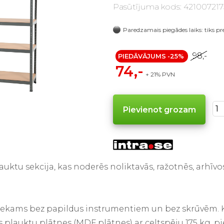
Pasūtījuma kods: 421007217
Paredzamais piegādes laiks: tiks pr
98,-
PIEDĀVĀJUMS -25%
74,-
+ 21% PVN
lauktu sekcija, kas noderēs noliktavās, ražotnēs, arhīvos
aliekams bez papildus instrumentiem un bez skrūvēm. 
plauktu plātnes (MDF plātnes) ar celtspēju 175 kg, p