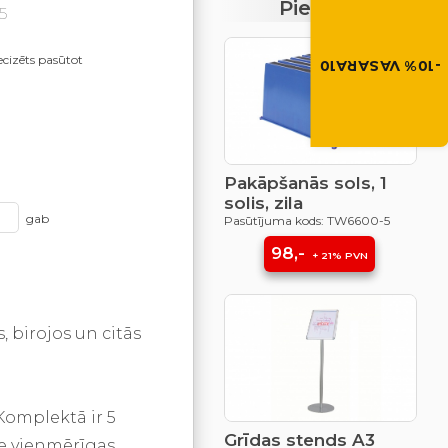
Piedāvājumi
5
-10% atlaide visiem p
Izmanto atlaides kod
grozā.
ecizēts pasūtot
-10% VASARA10
VASARA10
Pakāpšanās sols, 1
solis, zila
gab
Pasūtījuma kods: TW6600-5
98,-
+ 21% PVN
, birojos un citās
Komplektā ir 5
Grīdas stends A3
ie vienmērīgas