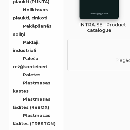
plaukti (PUNTA)
Noliktavas
plaukti, cinkoti
INTRA.SE - Product
Pakāpšanās
catalogue
soliņi
Paklāji,
industriāli
Palešu
Piegād
režģkonteineri
Paletes
Plastmasas
kastes
Plastmasas
lādītes (ReBOX)
Plastmasas
lādītes (TRESTON)