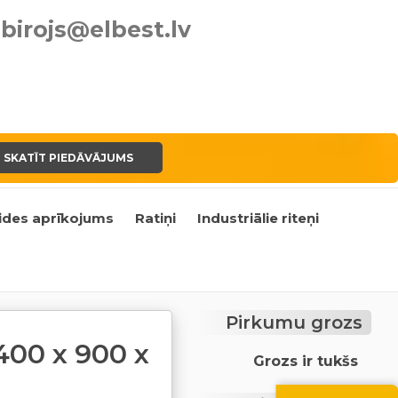
birojs@elbest.lv
SKATĪT PIEDĀVĀJUMS
ides aprīkojums
Ratiņi
Industriālie riteņi
Pirkumu grozs
400 x 900 x
Grozs ir tukšs
Vasara nāk ar at