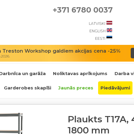
+371 6780 0037
LATVISKI
ENGLISH
EESTI
m Treston Workshop galdiem akcijas cena -25%
8.2026.
Darbnīca un garāža
Noliktavas aprīkojums
Darba v
Garderobes skapīši
Jaunās preces
Piedāvājumi
Plaukts T17A, 
1800 mm