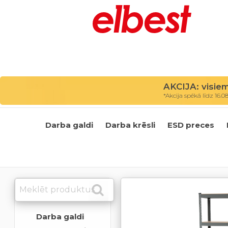
AKCIJA: visie
*Akcija spēkā līdz 16.0
Darba galdi
Darba krēsli
ESD preces
Darba galdi