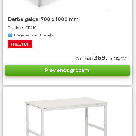
Darba galds, 700 x 1000 mm
Pas. kods:
TP710
Piegādes laiks: 1 nedēļa
369,-
Cena/gab
+ 21% PVN