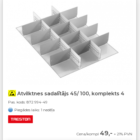
Atvilktnes sadalītājs 45/ 100, komplekts 4
Pas. kods:
872 994-49
Piegādes laiks: 1 nedēļa
49,-
Cena/kompl
+ 21% PVN