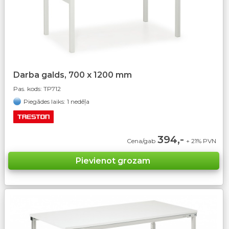
Darba galds, 700 x 1200 mm
Pas. kods:
TP712
Piegādes laiks: 1 nedēļa
394,-
Cena/gab
+ 21% PVN