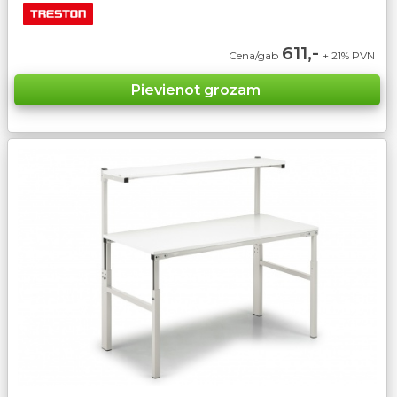
611,-
Cena/gab
+ 21% PVN