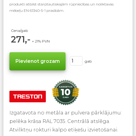
produkti atbilst starptautiskajām rūpniecības un noliktavas
mēbeļu EN 61340-5-1 prasībām.
Cena/gab
271,-
+ 21% PVN
gab
Izgatavota no metāla ar pulvera pārklājumu:
pelēka krāsa RAL 7035. Centrālā atslēga.
Atvilktņu rokturi kalpo etiķešu izvietošanai.