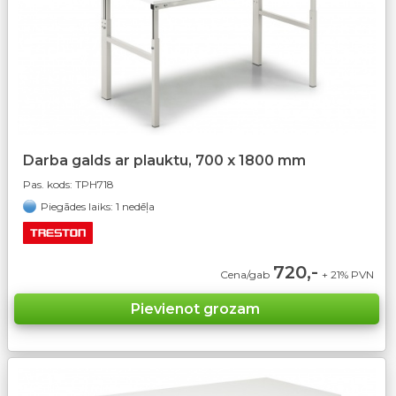
Darba galds ar plauktu, 700 x 1800 mm
Pas. kods:
TPH718
Piegādes laiks: 1 nedēļa
720,-
Cena/gab
+ 21% PVN