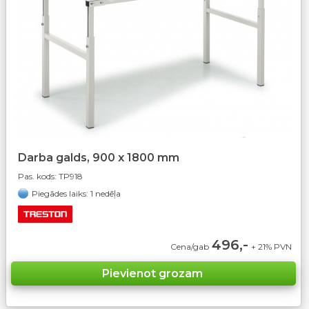
Darba galds, 900 x 1800 mm
Pas. kods:
TP918
Piegādes laiks: 1 nedēļa
496,-
Cena/gab
+ 21% PVN