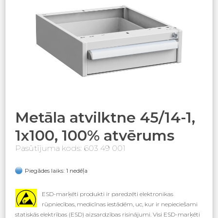
Metāla atvilktne 45/14-1,
1x100, 100% atvērums
Pasūtījuma kods: 603 49 001
Piegādes laiks: 1 nedēļa
ESD-marķēti produkti ir paredzēti elektronikas
rūpniecības, medicīnas iestādēm, uc, kur ir nepieciešami
statiskās elektrības (ESD) aizsardzības risinājumi. Visi ESD-marķēti