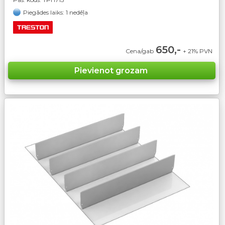
Piegādes laiks: 1 nedēļa
650,-
Cena/gab
+ 21% PVN