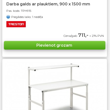
Darba galds ar plauktiem, 900 x 1500 mm
Pas. kods:
TPH915
Piegādes laiks: 1 nedēļa
711,-
Cena/gab
+ 21% PVN