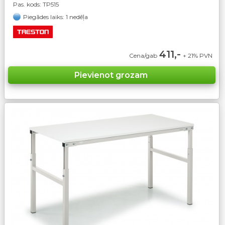
Pas. kods:
TP515
Piegādes laiks: 1 nedēļa
411,-
Cena/gab
+ 21% PVN