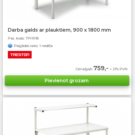
Darba galds ar plauktiem, 900 x 1800 mm
Pas. kods:
TPH918
Piegādes laiks: 1 nedēļa
759,-
Cena/gab
+ 21% PVN