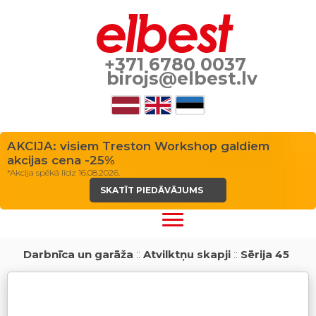
+371 6780 0037
birojs@elbest.lv
AKCIJA: visiem Treston Workshop galdiem
akcijas cena -25%
*Akcija spēkā līdz 16.08.2026.
SKATĪT PIEDĀVĀJUMS
Darbnīca un garāža
::
Atvilktņu skapji
::
Sērija 45