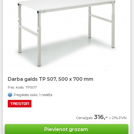
Darba galds TP 507, 500 x 700 mm
Pas. kods:
TP507
Piegādes laiks: 1 nedēļa
316,-
Cena/gab
+ 21% PVN