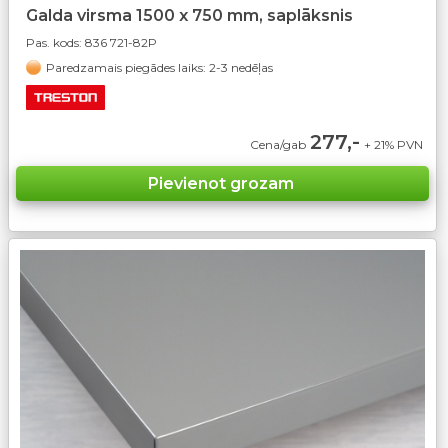
Galda virsma 1500 x 750 mm, saplāksnis
Pas. kods:
836 721-82P
Paredzamais piegādes laiks: 2-3 nedēļas
277,-
Cena/gab
+ 21% PVN