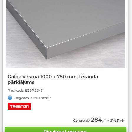
Galda virsma 1000 x 750 mm, tērauda
pārklājums
Pas. kods:
836 720-74
Piegādes laiks: 1 nedēļa
284,-
Cena/gab
+ 21% PVN