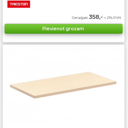
358,-
Cena/gab
+ 21% PVN