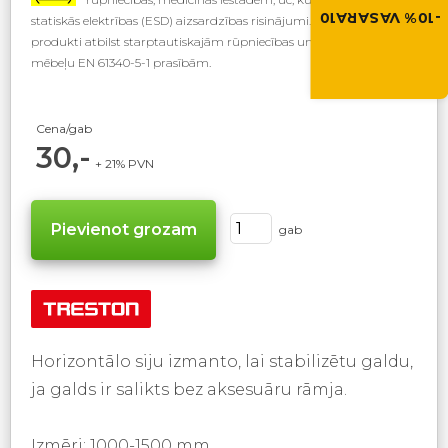
grozā.
-10% VASARA10
statiskās elektrības (ESD) aizsardzības risinājumi. Visi ESD-marķēti
produkti atbilst starptautiskajām rūpniecības un noliktavas
VASARA10
mēbeļu EN 61340-5-1 prasībām.
Cena/gab
30,-
+ 21% PVN
gab
Horizontālo siju izmanto, lai stabilizētu galdu,
ja galds ir salikts bez aksesuāru rāmja.
Izmēri: 1000-1500 mm.