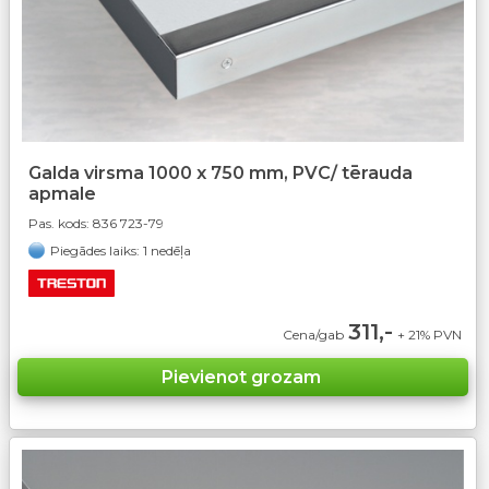
Galda virsma 1000 x 750 mm, PVC/ tērauda
apmale
Pas. kods:
836 723-79
Piegādes laiks: 1 nedēļa
311,-
Cena/gab
+ 21% PVN