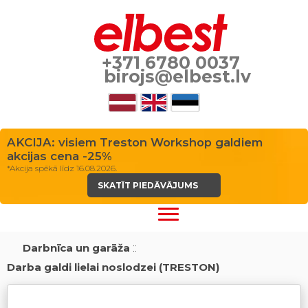
+371 6780 0037
birojs@elbest.lv
AKCIJA: visiem Treston Workshop galdiem
akcijas cena -25%
*Akcija spēkā līdz 16.08.2026.
SKATĪT PIEDĀVĀJUMS
Darbnīca un garāža
::
Darba galdi lielai noslodzei (TRESTON)