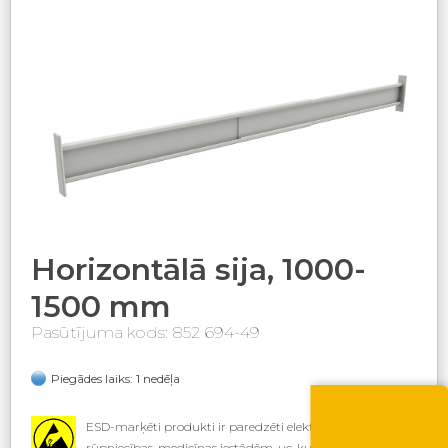
Horizontālā sija, 1000-
1500 mm
Pasūtījuma kods: 852 694-49
Piegādes laiks: 1 nedēļa
Vasara nāk ar at
-10% atlaide visiem p
ESD-marķēti produkti ir paredzēti elektronikas
Izmanto atlaides kod
rūpniecības, medicīnas iestādēm, uc, kur ir nepieciešami