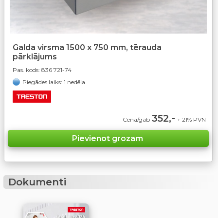
Galda virsma 1500 x 750 mm, tērauda
pārklājums
Pas. kods:
836 721-74
Piegādes laiks: 1 nedēļa
352,-
Cena/gab
+ 21% PVN
Dokumenti