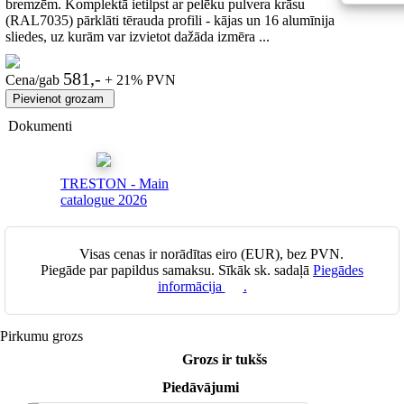
bremzēm. Komplektā ietilpst ar pelēku pulvera krāsu
(RAL7035) pārklāti tērauda profili - kājas un 16 alumīnija
sliedes, uz kurām var izvietot dažāda izmēra ...
581,-
Cena/gab
+ 21% PVN
Dokumenti
TRESTON - Main
catalogue 2026
Visas cenas ir norādītas eiro (EUR), bez PVN.
Piegāde par papildus samaksu. Sīkāk sk. sadaļā
Piegādes
informācija
.
Pirkumu grozs
Grozs ir tukšs
Piedāvājumi