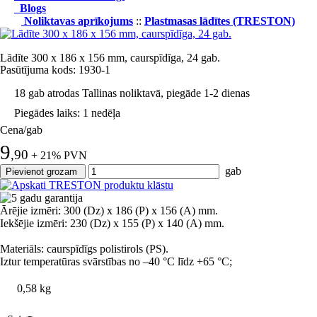
Blogs
Noliktavas aprīkojums
::
Plastmasas lādītes (TRESTON)
Lādīte 300 x 186 x 156 mm, caurspīdīga, 24 gab.
Pasūtījuma kods: 1930-1
18 gab atrodas Tallinas noliktavā, piegāde 1-2 dienas
Piegādes laiks: 1 nedēļa
Cena/gab
9
,90
+ 21% PVN
gab
Ārējie izmēri: 300 (Dz) x 186 (P) x 156 (A) mm.
Iekšējie izmēri: 230 (Dz) x 155 (P) x 140 (A) mm.
Materiāls: caurspīdīgs polistirols (PS).
Iztur temperatūras svārstības no –40 °C līdz +65 °C;
0,58 kg