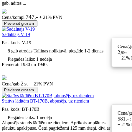
gab. ādītes ...
747,-
Cena/kompl
+ 21% PVN
Sadalītājs V-19
Pas. kods:
V-19
Cena/g
8 gab atrodas Tallinas noliktavā, piegāde 1-2 dienas
2
,90
€
+ 21%
Piegādes laiks: 1 nedēļa
Piemēroti 1930 un 1940.
2
Cena/gab
+ 21% PVN
,90
Statīvs lādītēm BT-170B, abpusējs, uz riteņiem
Pas. kods:
BT-170B
Cena/g
Piegādes laiks: 1 nedēļa
581,-
€
Abpusējs stends lādītēm uz riteņiem. Aprīkots ar plātnes
+ 21%
plauktu apakšpusē. Četri pagriežami 125 mm riteņi, divi ar