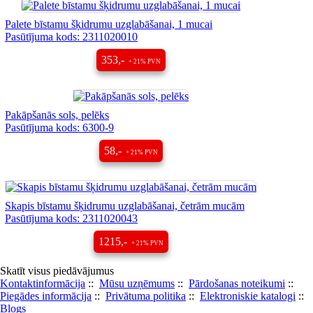
Palete bīstamu šķidrumu uzglabāšanai, 1 mucai
Pasūtījuma kods: 2311020010
353,-
+ 21% PVN
Pakāpšanās sols, pelēks
Pasūtījuma kods: 6300-9
58,-
+ 21% PVN
Skapis bīstamu šķidrumu uzglabāšanai, četrām mucām
Pasūtījuma kods: 2311020043
1215,-
+ 21% PVN
Skatīt visus piedāvājumus
Kontaktinformācija
::
Mūsu uzņēmums
::
Pārdošanas noteikumi
::
Piegādes informācija
::
Privātuma politika
::
Elektroniskie katalogi
::
Blogs