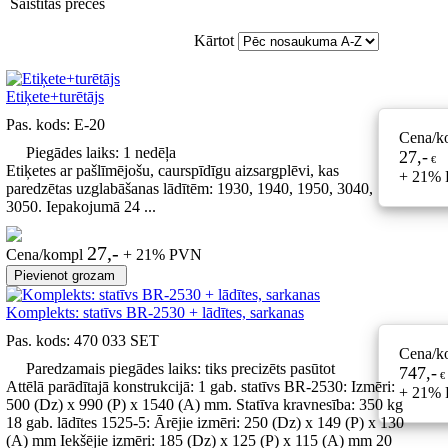
Saistītas preces
Kārtot
Etiķete+turētājs
Pas. kods:
E-20
Cena/k
Piegādes laiks: 1 nedēļa
27,-
€
Etiķetes ar pašlīmējošu, caurspīdīgu aizsargplēvi, kas
+ 21%
paredzētas uzglabāšanas lādītēm: 1930, 1940, 1950, 3040,
3050. Iepakojumā 24 ...
27,-
Cena/kompl
+ 21% PVN
Komplekts: statīvs BR-2530 + lādītes, sarkanas
Pas. kods:
470 033 SET
Cena/k
Paredzamais piegādes laiks: tiks precizēts pasūtot
747,-
€
Attēlā parādītajā konstrukcijā: 1 gab. statīvs BR-2530: Izmēri:
+ 21%
500 (Dz) x 990 (P) x 1540 (A) mm. Statīva kravnesība: 350 kg
18 gab. lādītes 1525-5: Ārējie izmēri: 250 (Dz) x 149 (P) x 130
(A) mm Iekšējie izmēri: 185 (Dz) x 125 (P) x 115 (A) mm 20