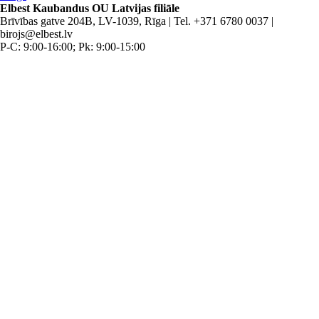
Elbest Kaubandus OU Latvijas filiāle
Brīvības gatve 204B, LV-1039, Rīga | Tel. +371 6780 0037 |
birojs@elbest.lv
P-C: 9:00-16:00; Pk: 9:00-15:00