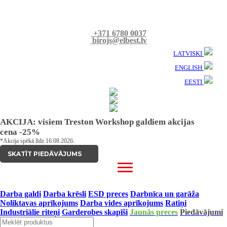
+371 6780 0037
birojs@elbest.lv
LATVISKI
ENGLISH
EESTI
AKCIJA: visiem Treston Workshop galdiem akcijas
cena -25%
*Akcija spēkā līdz 16.08.2026.
SKATĪT PIEDĀVĀJUMS
Darba galdi
Darba krēsli
ESD preces
Darbnīca un garāža
Noliktavas aprīkojums
Darba vides aprīkojums
Ratiņi
Industriālie riteņi
Garderobes skapīši
Jaunās preces
Piedāvājumi