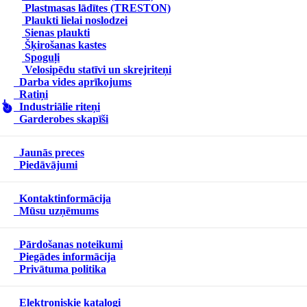
Plastmasas lādītes (TRESTON)
Plaukti lielai noslodzei
Sienas plaukti
Šķirošanas kastes
Spoguļi
Velosipēdu statīvi un skrejriteņi
Darba vides aprīkojums
Ratiņi
Industriālie riteņi
Garderobes skapīši
Jaunās preces
Piedāvājumi
Kontaktinformācija
Mūsu uzņēmums
Pārdošanas noteikumi
Piegādes informācija
Privātuma politika
Elektroniskie katalogi