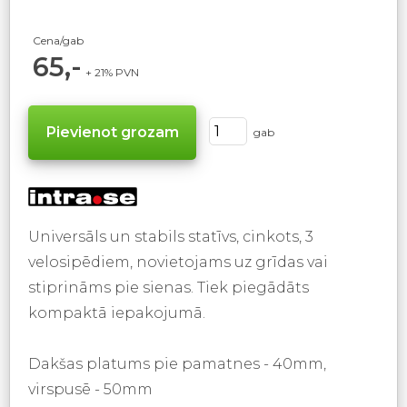
Cena/gab
65,-
+ 21% PVN
gab
Universāls un stabils statīvs, cinkots, 3
velosipēdiem, novietojams uz grīdas vai
stiprināms pie sienas. Tiek piegādāts
kompaktā iepakojumā.
Dakšas platums pie pamatnes - 40mm,
virspusē - 50mm