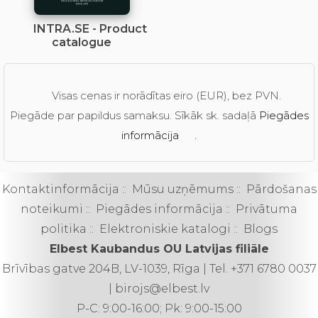
INTRA.SE - Product
catalogue
Visas cenas ir norādītas eiro (EUR), bez PVN.
Piegāde par papildus samaksu. Sīkāk sk. sadaļā
Piegādes
informācija
.
Kontaktinformācija
::
Mūsu uzņēmums
::
Pārdošanas
noteikumi
::
Piegādes informācija
::
Privātuma
politika
::
Elektroniskie katalogi
::
Blogs
Elbest Kaubandus OU Latvijas filiāle
Brīvības gatve 204B, LV-1039, Rīga | Tel. +371 6780 0037
| birojs@elbest.lv
P-C: 9:00-16:00; Pk: 9:00-15:00