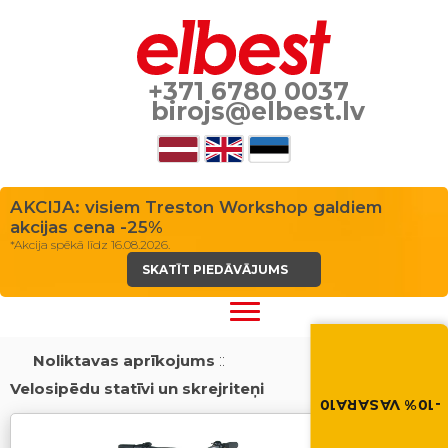
+371 6780 0037
birojs@elbest.lv
AKCIJA: visiem Treston Workshop galdiem
akcijas cena -25%
*Akcija spēkā līdz 16.08.2026.
SKATĪT PIEDĀVĀJUMS
Vasara nāk ar at
-10% atlaide visiem p
Noliktavas aprīkojums
::
Izmanto atlaides kod
Velosipēdu statīvi un skrejriteņi
grozā.
-10% VASARA10
VASARA10