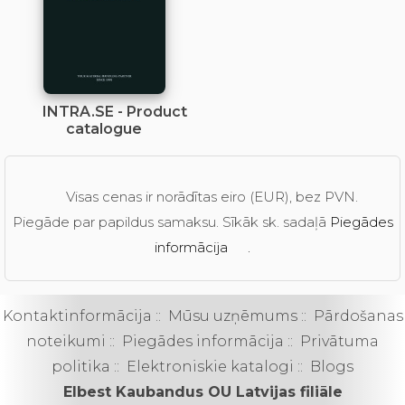
INTRA.SE - Product
catalogue
Visas cenas ir norādītas eiro (EUR), bez PVN.
Piegāde par papildus samaksu. Sīkāk sk. sadaļā
Piegādes
informācija
.
Kontaktinformācija
::
Mūsu uzņēmums
::
Pārdošanas
noteikumi
::
Piegādes informācija
::
Privātuma
politika
::
Elektroniskie katalogi
::
Blogs
Elbest Kaubandus OU Latvijas filiāle