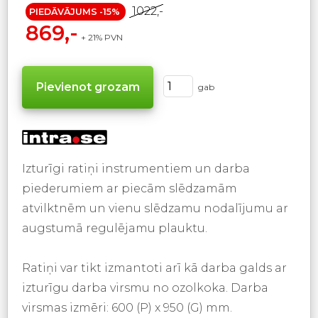
1022,-
PIEDĀVĀJUMS -15%
869,-
+ 21% PVN
gab
Izturīgi ratiņi instrumentiem un darba
piederumiem ar piecām slēdzamām
atvilktnēm un vienu slēdzamu nodalījumu ar
augstumā regulējamu plauktu.
Ratiņi var tikt izmantoti arī kā darba galds ar
izturīgu darba virsmu no ozolkoka. Darba
virsmas izmēri: 600 (P) x 950 (G) mm.