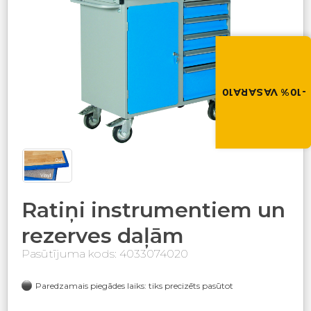
Vasara nāk ar at
-10% atlaide visiem p
Izmanto atlaides kod
grozā.
-10% VASARA10
VASARA10
Ratiņi instrumentiem un
rezerves daļām
Pasūtījuma kods: 4033074020
Paredzamais piegādes laiks: tiks precizēts pasūtot