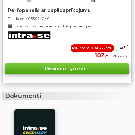
Perfopanelis ar papildaprīkojumu
Pas. kods:
4033074040
Paredzamais piegādes laiks: tiks precizēts pasūtot
243,-
PIEDĀVĀJUMS -25%
182,-
+ 21% PVN
Dokumenti