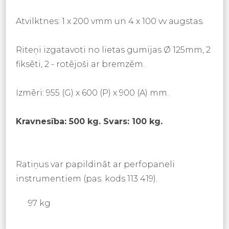
Atvilktnes: 1 x 200 vmm un 4 x 100 vv augstas.
Riteņi izgatavoti no lietas gumijas Ø 125mm, 2
fiksēti, 2 - rotējoši ar bremzēm.
Izmēri: 955 (G) x 600 (P) x 900 (A) mm.
Kravnesība: 500 kg. Svars: 100 kg.
Ratiņus var papildināt ar perfopaneli
instrumentiem (pas. kods 113 419).
97 kg