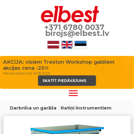
+371 6780 0037
birojs@elbest.lv
AKCIJA: visiem Treston Workshop galdiem
akcijas cena -25%
*Akcija spēkā līdz 16.08.2026.
SKATĪT PIEDĀVĀJUMS
Darbnīca un garāža
::
Ratiņi instrumentiem