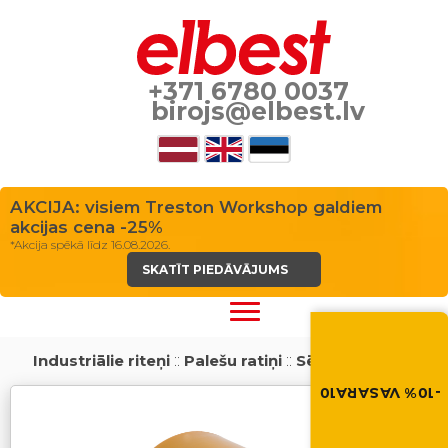
+371 6780 0037
birojs@elbest.lv
AKCIJA: visiem Treston Workshop galdiem
akcijas cena -25%
*Akcija spēkā līdz 16.08.2026.
SKATĪT PIEDĀVĀJUMS
Vasara nāk ar at
-10% atlaide visiem p
Industriālie riteņi
::
Palešu ratiņi
::
Sērija 75
Izmanto atlaides kod
grozā.
-10% VASARA10
VASARA10