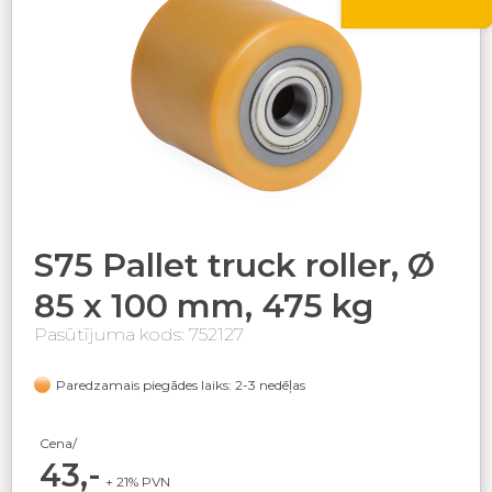
S75 Pallet truck roller, Ø
85 x 100 mm, 475 kg
Pasūtījuma kods: 752127
Paredzamais piegādes laiks: 2-3 nedēļas
Cena/
43,-
+ 21% PVN