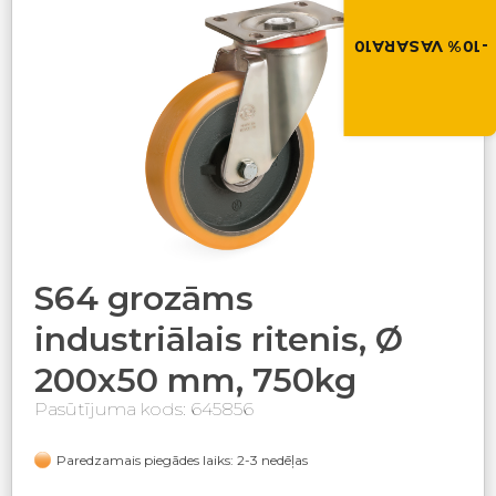
Izmanto atlaides kod
grozā.
-10% VASARA10
VASARA10
S64 grozāms
industriālais ritenis, Ø
200x50 mm, 750kg
Pasūtījuma kods: 645856
Paredzamais piegādes laiks: 2-3 nedēļas