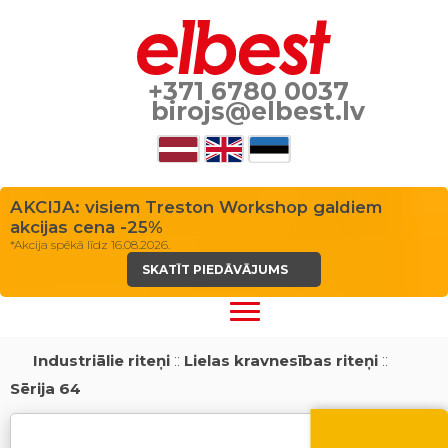
+371 6780 0037
birojs@elbest.lv
AKCIJA: visiem Treston Workshop galdiem
akcijas cena -25%
*Akcija spēkā līdz 16.08.2026.
SKATĪT PIEDĀVĀJUMS
Industriālie riteņi
::
Lielas kravnesības riteņi
::
Sērija 64
Vasara nāk ar at
-10% atlaide visiem p