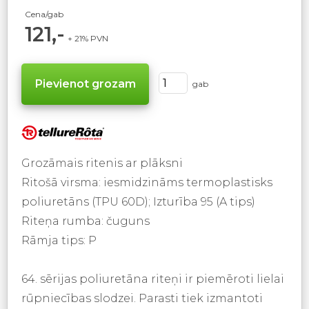
Cena/gab
121,-
+ 21% PVN
gab
Grozāmais ritenis ar plāksni
Ritošā virsma: iesmidzināms termoplastisks
poliuretāns (TPU 60D); Izturība 95 (A tips)
Riteņa rumba: čuguns
Rāmja tips: P
64. sērijas poliuretāna riteņi ir piemēroti lielai
rūpniecības slodzei. Parasti tiek izmantoti