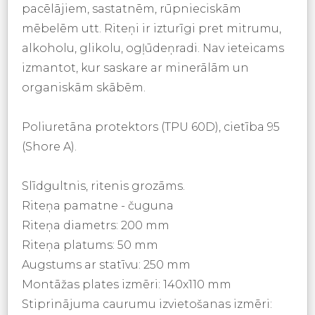
pacēlājiem, sastatnēm, rūpnieciskām
mēbelēm utt. Riteņi ir izturīgi pret mitrumu,
alkoholu, glikolu, ogļūdeņradi. Nav ieteicams
izmantot, kur saskare ar minerālām un
organiskām skābēm.
Poliuretāna protektors (TPU 60D), cietība 95
(Shore A).
Slīdgultnis, ritenis grozāms.
Riteņa pamatne - čuguna
Riteņa diametrs: 200 mm
Riteņa platums: 50 mm
Augstums ar statīvu: 250 mm
Montāžas plates izmēri: 140x110 mm
Stiprinājuma caurumu izvietošanas izmēri: