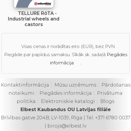
TELLURE RôTA -
Industrial wheels and
castors
Visas cenas ir norādītas eiro (EUR), bez PVN.
Piegāde par papildus samaksu. Sīkāk sk. sadaļā
Piegādes
informācija
.
Kontaktinformācija
::
Mūsu uzņēmums
::
Pārdošanas
noteikumi
::
Piegādes informācija
::
Privātuma
politika
::
Elektroniskie katalogi
::
Blogs
Elbest Kaubandus OU Latvijas filiāle
Brīvības gatve 204B, LV-1039, Rīga | Tel. +371 6780 0037
| birojs@elbest.lv