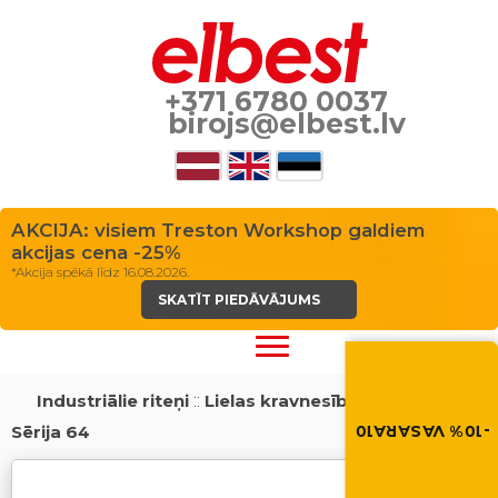
+371 6780 0037
birojs@elbest.lv
AKCIJA: visiem Treston Workshop galdiem
akcijas cena -25%
*Akcija spēkā līdz 16.08.2026.
SKATĪT PIEDĀVĀJUMS
Vasara nāk ar at
-10% atlaide visiem p
Izmanto atlaides kod
Industriālie riteņi
::
Lielas kravnesības riteņi
::
grozā.
Sērija 64
-10% VASARA10
VASARA10