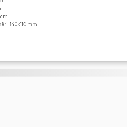
mm
m
 mm
ēri: 140x110 mm