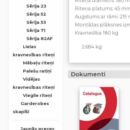
Riteņa diametrs: 180 
Sērija 23
Riteņa platums: 45 m
Sērija 52
Augstums ar rāmi: 219
Sērija 53
Montāžas plāksnes izm
Sērija 71
Kravnesība 180 kg
Sērija 82AF
Lielas
2.684 kg
kravnesības riteņi
Mēbeļu riteņi
Palešu ratiņi
Dokumenti
Vidējas
kravnesības riteņi
Vieglie riteņi
Garderobes
skapīši
Jaunās preces