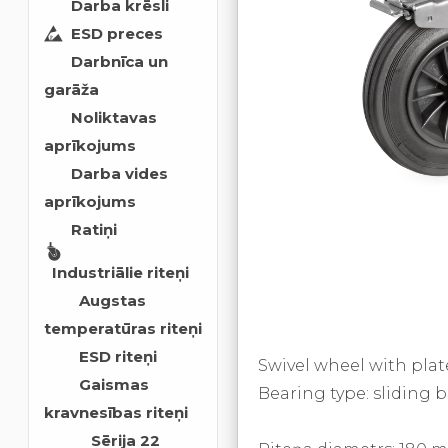
Darba krēsli
ESD preces
Darbnīca un
garāža
Noliktavas
aprīkojums
Darba vides
aprīkojums
Ratiņi
Industriālie riteņi
Augstas
temperatūras riteņi
ESD riteņi
Swivel wheel with plat
Gaismas
Bearing type: sliding 
kravnesības riteņi
Sērija 22