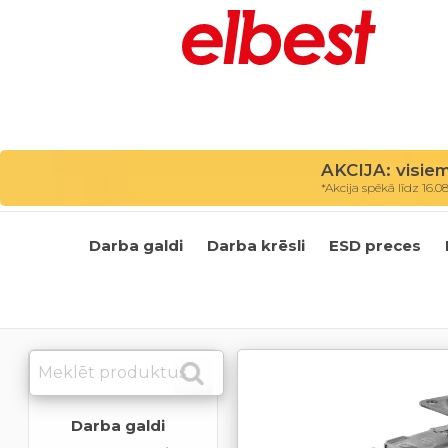
AKCIJA: visie
*Akcija spēkā līdz 16.0
Darba galdi
Darba krēsli
ESD preces
Darba galdi