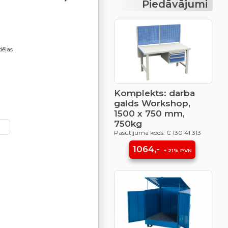
Piedāvājumi
dēļas
Komplekts: darba
galds Workshop,
1500 x 750 mm,
750kg
Pasūtījuma kods: C 130 41 313
1064,-
+ 21% PVN