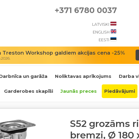
+371 6780 0037
LATVISKI
ENGLISH
EESTI
m Treston Workshop galdiem akcijas cena -25%
8.2026.
Darbnīca un garāža
Noliktavas aprīkojums
Darba v
Garderobes skapīši
Jaunās preces
Piedāvājumi
S52 grozāms ri
bremzi, Ø 180