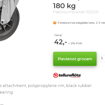
180 kg
Pasūtījuma kods: 525205
Paredzamais piegādes laiks: 2-3 ne
Cena/
42,-
+ 21% PVN
e attachment, polypropylene rim, black rubber.
bearing