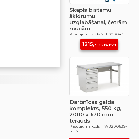
Skapis bīstamu
šķidrumu
uzglabāšanai, četrām
mucām
Pasūtījuma kods: 2311020043
1215,-
+ 21% PVN
Darbnīcas galda
komplekts, 550 kg,
2000 x 630 mm,
tērauds
Pasūtījuma kods: HWB20063S-
SET7