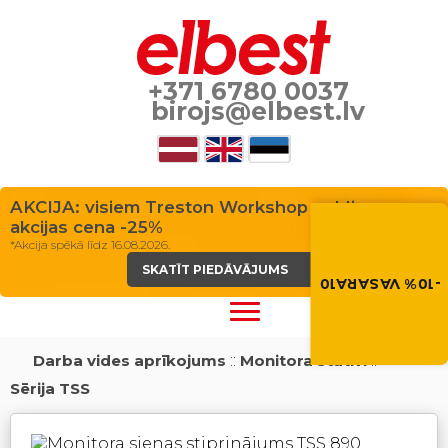
+371 6780 0037
birojs@elbest.lv
AKCIJA: visiem Treston Workshop galdiem
Vasara nāk ar at
akcijas cena -25%
-10% atlaide visiem p
*Akcija spēkā līdz 16.08.2026.
Izmanto atlaides kod
grozā.
SKATĪT PIEDĀVĀJUMS
-10% VASARA10
VASARA10
Darba vides aprīkojums
::
Monitora statīvi
::
Sērija TSS