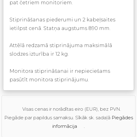
pat četriem monitoriem.
Stiprināšanas piederumi un 2 kabeļsaites
ietilpst cenā. Statņa augstums 890 mm.
Attēlā redzamā stiprinājuma maksimālā
slodzes izturība ir 12 kg.
Monitora stiprināšanai ir nepieciešams
pasūtīt monitora stiprinājumu.
Visas cenas ir norādītas eiro (EUR), bez PVN.
Piegāde par papildus samaksu. Sīkāk sk. sadaļā
Piegādes
informācija
.