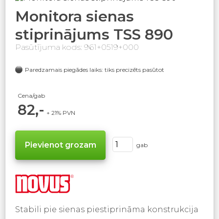
Monitora sienas
stiprinājums TSS 890
Pasūtījuma kods: 961+0519+000
Paredzamais piegādes laiks: tiks precizēts pasūtot
Cena/gab
82,-
+ 21% PVN
gab
Stabili pie sienas piestiprināma konstrukcija