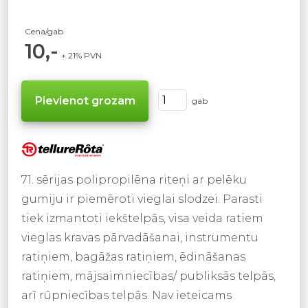
Cena/gab
10,-
+ 21% PVN
gab
71. sērijas polipropilēna riteņi ar pelēku
gumiju ir piemēroti vieglai slodzei. Parasti
tiek izmantoti iekštelpās, visa veida ratiem
vieglas kravas pārvadāšanai, instrumentu
ratiņiem, bagāžas ratiņiem, ēdināšanas
ratiņiem, mājsaimniecības/ publiksās telpās,
arī rūpniecības telpās. Nav ieteicams