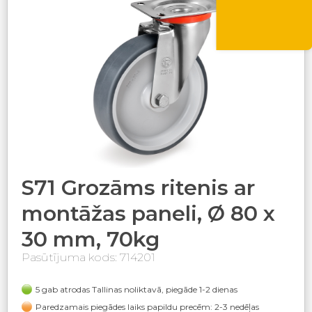
VASARA10
S71 Grozāms ritenis ar
montāžas paneli, Ø 80 x
30 mm, 70kg
Pasūtījuma kods: 714201
5 gab atrodas Tallinas noliktavā, piegāde 1-2 dienas
Paredzamais piegādes laiks papildu precēm: 2-3 nedēļas