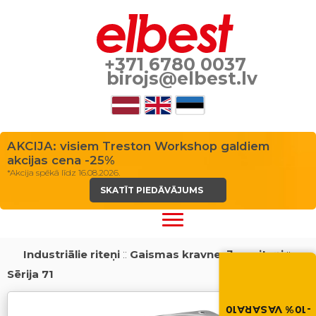
+371 6780 0037
birojs@elbest.lv
AKCIJA: visiem Treston Workshop galdiem
akcijas cena -25%
*Akcija spēkā līdz 16.08.2026.
SKATĪT PIEDĀVĀJUMS
Industriālie riteņi
::
Gaismas kravnesības riteņi
::
Vasara nāk ar at
Sērija 71
-10% atlaide visiem p
Izmanto atlaides kod
grozā.
-10% VASARA10