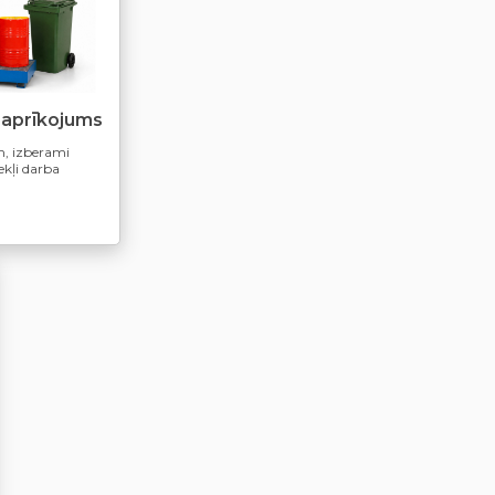
 aprīkojums
m, izberami
ekļi darba