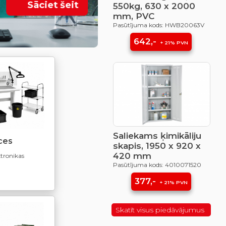
Sāciet šeit
550kg, 630 x 2000
mm, PVC
Pasūtījuma kods: HWB20063V
642,-
+ 21% PVN
Saliekams ķimikāliju
ces
skapis, 1950 x 920 x
420 mm
tronikas
Pasūtījuma kods: 4010071520
377,-
+ 21% PVN
Skatīt visus piedāvājumus