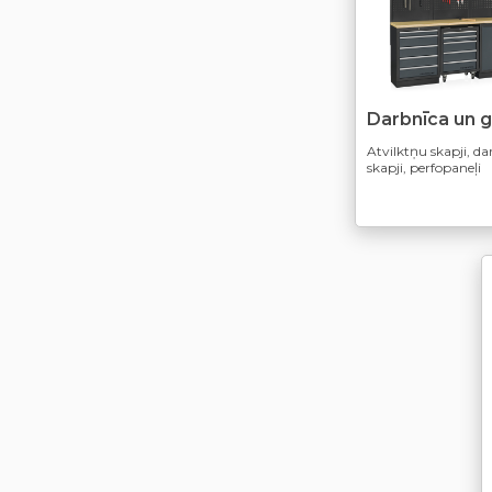
Darbnīca un 
Atvilktņu skapji, d
skapji, perfopaneļi