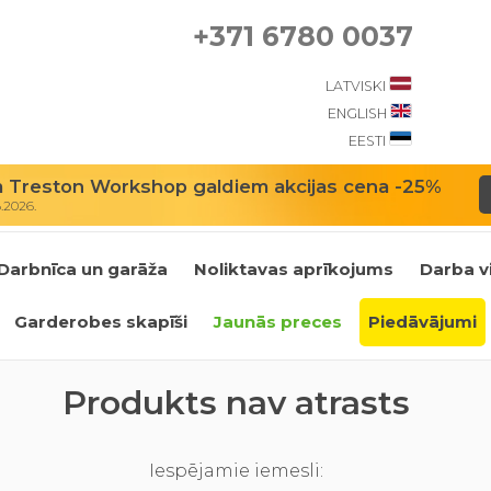
+371 6780 0037
LATVISKI
ENGLISH
EESTI
m Treston Workshop galdiem akcijas cena -25%
8.2026.
Darbnīca un garāža
Noliktavas aprīkojums
Darba v
Garderobes skapīši
Jaunās preces
Piedāvājumi
Produkts nav atrasts
Iespējamie iemesli: