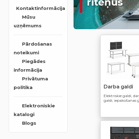
riteņus
Kontaktinformācija
Mūsu
uzņēmums
Pārdošanas
noteikumi
Piegādes
informācija
Privātuma
Darba galdi
politika
Elektriskie galdi, da
galdi, iepakošanas g
Elektroniskie
katalogi
Blogs