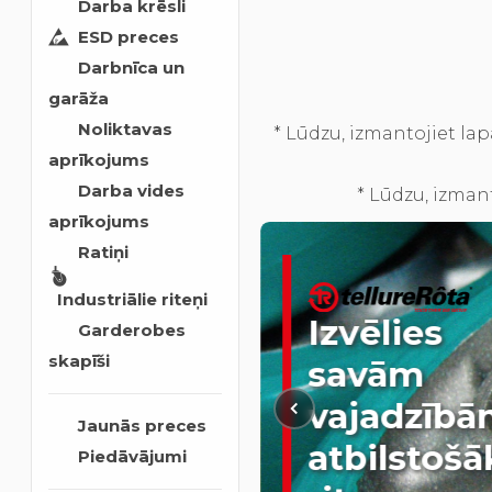
Darba krēsli
ESD preces
Darbnīca un
garāža
Noliktavas
* Lūdzu, izmantojiet l
aprīkojums
Darba vides
* Lūdzu, izmant
aprīkojums
Ratiņi
Industriālie riteņi
Izvēlies
Garderobes
skapīši
savām
vajadzīb
Jaunās preces
atbilstošā
Piedāvājumi
Sāciet šeit