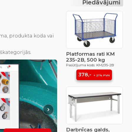
Piedāvājumi
ma, produkta koda vai
kškategorijās.
Platformas rati KM
235-2B, 500 kg
Pasūtījuma kods: KM235-2B
378,-
+ 21% PVN
Darbnīcas galds,