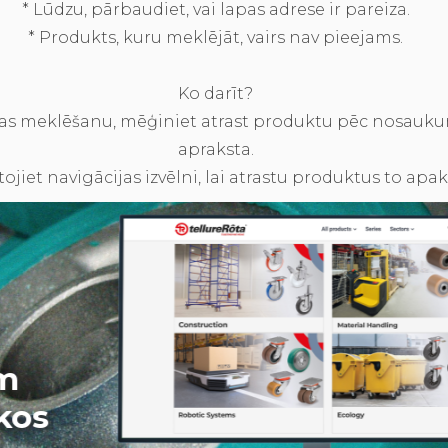
* Lūdzu, pārbaudiet, vai lapas adrese ir pareiza.
* Produkts, kuru meklējāt, vairs nav pieejams.
Ko darīt?
apas meklēšanu, mēģiniet atrast produktu pēc nosauku
apraksta.
ojiet navigācijas izvēlni, lai atrastu produktus to apa
ām
kos