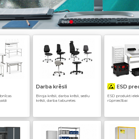
Darba krēsli
ESD pre
rbnīcas
Biroja krēsli, darba krēsli, sedlu
ESD produkti elek
aldi
krēsli, darba taburetes
rūpniecībai