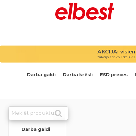
AKCIJA: visie
*Akcija spēkā līdz 16.0
Darba galdi
Darba krēsli
ESD preces
Darba galdi