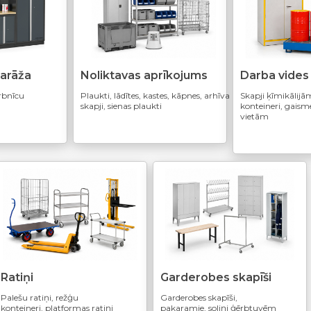
garāža
Noliktavas aprīkojums
Darba vides
arbnīcu
Plaukti, lādītes, kastes, kāpnes, arhīva
Skapji ķīmikālijā
skapji, sienas plaukti
konteineri, gaism
vietām
Ratiņi
Garderobes skapīši
Palešu ratiņi, režģu
Garderobes skapīši,
konteineri, platformas ratiņi
pakaramie, soliņi ģērbtuvēm