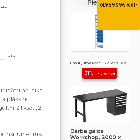
Piedāvājumi
-10% VASARA10
dēļas
VASARA10
gab
Pasūtījuma kods: 4034076008
311,-
+ 21% PVN
ir ražoti no laika
āla plāksne.
tņi, 2 fiksēti, 2
Darba galds
oma instrumentus/
Workshop, 2000 x