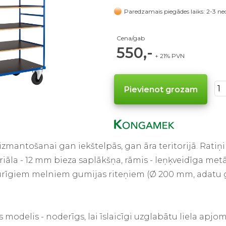
Paredzamais piegādes laiks: 2-3 ne
Cena/gab
550,-
+ 21% PVN
izmantošanai gan iekštelpās, gan āra teritorijā. Ratiņi 
riāla - 12 mm bieza saplākšņa, rāmis - leņķveidīga met
zturīgiem melniem gumijas riteņiem (Ø 200 mm, adatu gul
is modelis - noderīgs, lai īslaicīgi uzglabātu liela apj