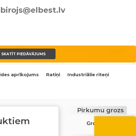
birojs@elbest.lv
SKATĪT PIEDĀVĀJUMS
ides aprīkojums
Ratiņi
Industriālie riteņi
Pirkumu grozs
auktiem
Vasara nāk ar at
Grozs ir tukšs
-10% atlaide visiem p
Izmanto atlaides kod
grozā.