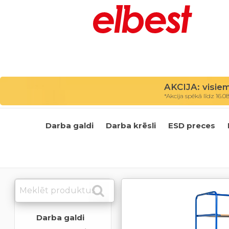
AKCIJA: visie
*Akcija spēkā līdz 16.0
Darba galdi
Darba krēsli
ESD preces
Darba galdi