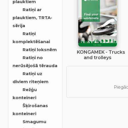
plauktiem
Ratiņi ar
plauktiem, TRTA-
sērija
Ratiņi
komplektēšanai
Ratiņi loksnēm
KONGAMEK - Trucks
and trolleys
Ratiņi no
nerūsējošā tērauda
Ratiņi uz
diviem riteņiem
Piegād
Režģu
konteineri
Šķirošanas
konteineri
Smagumu