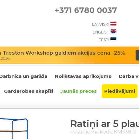
+371 6780 0037
LATVISKI
ENGLISH
EESTI
m Treston Workshop galdiem akcijas cena -25%
8.2026.
Darbnīca un garāža
Noliktavas aprīkojums
Darba v
Garderobes skapīši
Jaunās preces
Piedāvājumi
Ratiņi ar 5 pl
Pasūtījuma kods: KM338-2