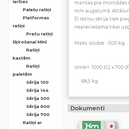
ierīces
mantas pie montāžas v
Palešu ratiņi
mm augstumā. Attālum
Platformas
Šī ratiņu sērija tiek p
ratiņi
nepieciešama tikai uzg
Preču ratiņi
šķirošanai Mini
Maks. slodze - 500 kg.
Ratiņi
kastēm
Ratiņi
Izmēri: 1000 (G) x 700 (
paletēm
68,5 kg
Sērija 100
Sērija 144
Sērija 300
Sērija 600
Dokumenti
Sērija 700
Ratiņi ar