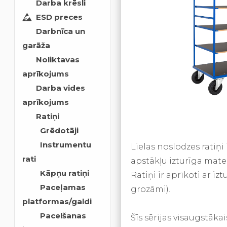
Darba krēsli
ESD preces
Darbnīca un
garāža
Noliktavas
aprīkojums
Darba vides
aprīkojums
Ratiņi
Grēdotāji
Instrumentu
Lielas noslodzes ratiņi 
rati
apstākļu izturīga mate
Kāpņu ratiņi
Ratiņi ir aprīkoti ar i
Paceļamas
grozāmi).
platformas/galdi
Pacelšanas
Šīs sērijas visaugstāka