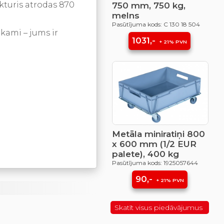
kturis atrodas 870
750 mm, 750 kg,
melns
Pasūtījuma kods: C 130 18 504
ekami – jums ir
1031,-
+ 21% PVN
Metāla miniratiņi 800
x 600 mm (1/2 EUR
palete), 400 kg
Pasūtījuma kods: 1925057644
90,-
+ 21% PVN
Skatīt visus piedāvājumus