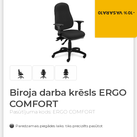
Izmanto atlaides kod
grozā.
-10% VASARA10
VASARA10
Biroja darba krēsls ERGO
COMFORT
Pasūtījuma kods: ERGO COMFORT
Paredzamais piegādes laiks: tiks precizēts pasūtot