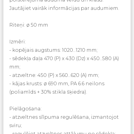
Jautājiet vairāk informācijas par audumiem.
Riteņi: ø 50 mm
Izmēri:
- kopējais augstums: 1020...1210 mm;
- sēdekļa daļa 470 (P) x 430 (Dz) x 450...580 (A)
mm;
- atzveltne: 450 (P) x 560...620 (A) mm;
- kājas krusts: ø 690 mm, PA 6.6 neilons
(poliamīds + 30% stikla šķiedra).
Pielāgošana:
- atzveltnes slīpuma regulēšana, izmantojot
sviru;
- regulējot atzveltnes attālumu no sēdekļa;