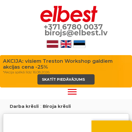
+371 6780 0037
birojs@elbest.lv
AKCIJA: visiem Treston Workshop galdiem
akcijas cena -25%
*Akcija spēkā līdz 16.08.2026.
SKATĪT PIEDĀVĀJUMS
Darba krēsli
::
Biroja krēsli
Vasara nāk ar at
-10% atlaide visiem p