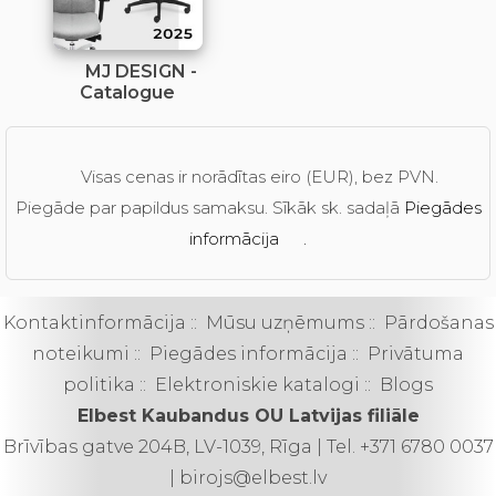
MJ DESIGN -
Catalogue
Visas cenas ir norādītas eiro (EUR), bez PVN.
Piegāde par papildus samaksu. Sīkāk sk. sadaļā
Piegādes
informācija
.
Kontaktinformācija
::
Mūsu uzņēmums
::
Pārdošanas
noteikumi
::
Piegādes informācija
::
Privātuma
politika
::
Elektroniskie katalogi
::
Blogs
Elbest Kaubandus OU Latvijas filiāle
Brīvības gatve 204B, LV-1039, Rīga | Tel. +371 6780 0037
| birojs@elbest.lv