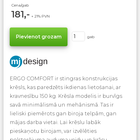
Cena/gab
181,-
+ 21% PVN
gab
ERGO COMFORT ir stingras konstrukcijas
krēsls, kas paredzēts ikdienas lietošanai, ar
kravnesību 150 kg. Krēsla modelis ir burvīgs
savā minimālismā un mehānismā. Tas ir
lieliski piemērots gan biroja telpām, gan
mājas darba vietai. Lai krēslu labāk
pieskaņotu birojam, var izvēlēties
polsterējuma auduma veidu un krāsu.