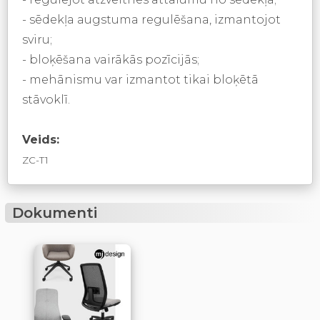
- sēdekļa augstuma regulēšana, izmantojot
sviru;
- bloķēšana vairākās pozīcijās;
- mehānismu var izmantot tikai bloķētā
stāvoklī.
Veids:
ZC-T1
Dokumenti