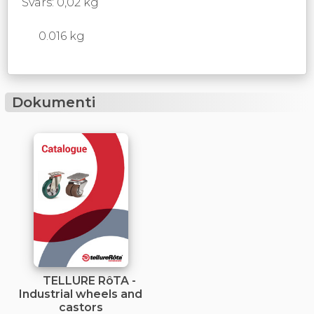
Svars: 0,02 kg
0.016 kg
Dokumenti
TELLURE RôTA -
Industrial wheels and
castors