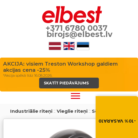
+371 6780 0037
birojs@elbest.lv
AKCIJA: visiem Treston Workshop galdiem
akcijas cena -25%
*Akcija spēkā līdz 16.08.2026.
SKATĪT PIEDĀVĀJUMS
Vasara nāk ar at
-10% atlaide visiem p
Industriālie riteņi
::
Vieglie riteņi
::
Sērija 32
Izmanto atlaides kod
grozā.
-10% VASARA10
VASARA10