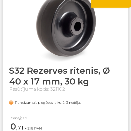
S32 Rezerves ritenis, Ø
40 x 17 mm, 30 kg
Pasūtījuma kods: 321102
Paredzamais piegādes laiks: 2-3 nedēļas
Cena/gab
0
,71
+ 21% PVN