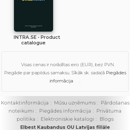
INTRA.SE - Product
catalogue
Visas cenas ir norādītas eiro (EUR), bez PVN.
Piegāde par papildus samaksu. Sīkāk sk. sadaļā
Piegādes
informācija
.
Kontaktinformācija
::
Mūsu uzņēmums
::
Pārdošanas
noteikumi
::
Piegādes informācija
::
Privātuma
politika
::
Elektroniskie katalogi
::
Blogs
Elbest Kaubandus OU Latvijas filiāle