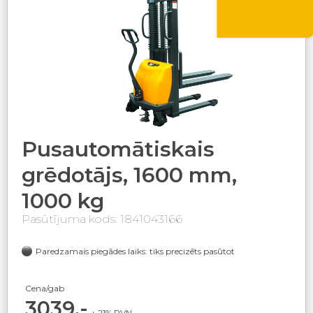
VASARA10
Pusautomātiskais
grēdotājs, 1600 mm,
1000 kg
Pasūtījuma kods: 1841043166
Paredzamais piegādes laiks: tiks precizēts pasūtot
Cena/gab
3039,-
+ 21% PVN