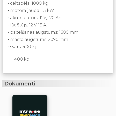
• celtspēja: 1000 kg
• motora jauda: 1.5 kW
• akumulators: 12V, 120 Ah
• lādētājs: 12 V, 15 A,
• pacelšanas augstums: 1600 mm
• masta augstums: 2090 mm
• svars: 400 kg
400 kg
Dokumenti