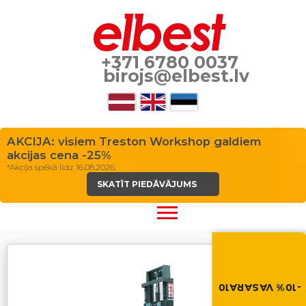
+371 6780 0037
birojs@elbest.lv
AKCIJA: visiem Treston Workshop galdiem
akcijas cena -25%
*Akcija spēkā līdz 16.08.2026.
SKATĪT PIEDĀVĀJUMS
Vasara nāk ar at
-10% atlaide visiem p
Izmanto atlaides kod
grozā.
-10% VASARA10