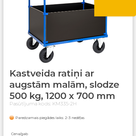
VASARA10
Kastveida ratiņi ar
augstām malām, slodze
500 kg, 1200 x 700 mm
Pasūtījuma kods: KM335-2H
Paredzamais piegādes laiks: 2-3 nedēļas
Cena/gab