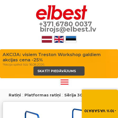
+371 6780 0037
birojs@elbest.lv
AKCIJA: visiem Treston Workshop galdiem
akcijas cena -25%
*Akcija spēkā līdz 16.08.2026.
SKATĪT PIEDĀVĀJUMS
Vasara nāk ar at
Ratiņi
::
Platformas ratiņi
::
Sērija 300
-10% atlaide visiem p
Izmanto atlaides kod
grozā.
-10% VASARA10