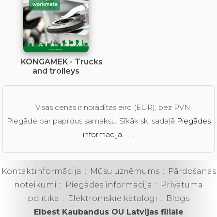
KONGAMEK - Trucks
and trolleys
Visas cenas ir norādītas eiro (EUR), bez PVN.
Piegāde par papildus samaksu. Sīkāk sk. sadaļā
Piegādes
informācija
.
Kontaktinformācija
::
Mūsu uzņēmums
::
Pārdošanas
noteikumi
::
Piegādes informācija
::
Privātuma
politika
::
Elektroniskie katalogi
::
Blogs
Elbest Kaubandus OU Latvijas filiāle