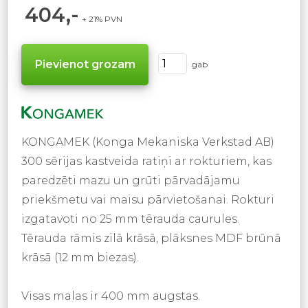
404,-
+ 21% PVN
gab
KONGAMEK (Konga Mekaniska Verkstad AB)
300 sērijas kastveida ratiņi ar rokturiem, kas
paredzēti mazu un grūti pārvadājamu
priekšmetu vai maisu pārvietošanai. Rokturi
izgatavoti no 25 mm tērauda caurules.
Tērauda rāmis zilā krāsā, plāksnes MDF brūnā
krāsā (12 mm biezas).
Visas malas ir 400 mm augstas.