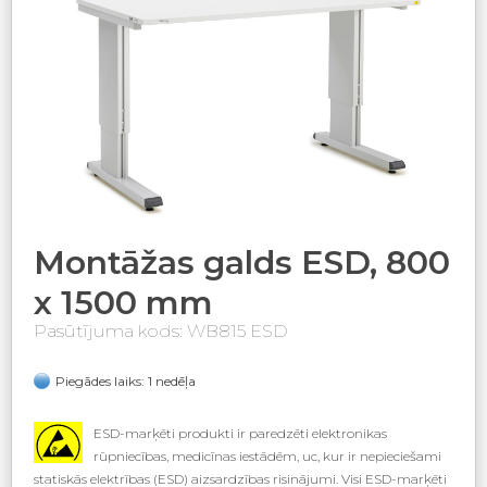
Montāžas galds ESD, 800
x 1500 mm
Pasūtījuma kods: WB815 ESD
Piegādes laiks: 1 nedēļa
ESD-marķēti produkti ir paredzēti elektronikas
rūpniecības, medicīnas iestādēm, uc, kur ir nepieciešami
statiskās elektrības (ESD) aizsardzības risinājumi. Visi ESD-marķēti