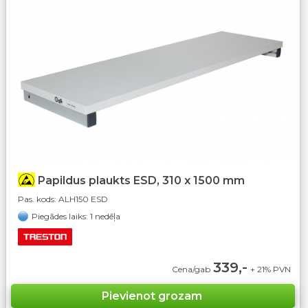
Papildus plaukts ESD, 310 x 1500 mm
Pas. kods:
ALH150 ESD
Piegādes laiks: 1 nedēļa
339,-
Cena/gab
+ 21% PVN