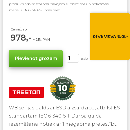
produkti atbilst starptautiskajām rūpniecības un noliktavas
mēbeļu EN 61340-5-1 prasībām.
Vasara nāk ar at
-10% atlaide visiem p
Izmanto atlaides kod
Cena/gab
grozā.
978,-
-10% VASARA10
+ 21% PVN
VASARA10
gab
WB sērijas galds ar ESD aizsardzību, atbilst ES
standartam IEC 61340-5-1. Darba galda
iezemēšana notiek ar 1 megaoma pretestību.