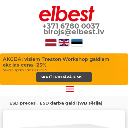
+371 6780 0037
birojs@elbest.lv
AKCIJA: visiem Treston Workshop galdiem
akcijas cena -25%
*Akcija spēkā līdz 16.08.2026.
SKATĪT PIEDĀVĀJUMS
ESD preces
::
ESD darba galdi (WB sērija)