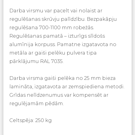
Darba virsmu var pacelt vai nolaist ar
regulēšanas skrūvju palīdzību. Bezpakāpju
regulēšana 700-1100 mm robežās.
Regulēšanas pamatā – izturīgs slīdošs
alumīnija korpuss. Pamatne izgatavota no
metāla ar gaiši pelēku pulvera tipa
pārklājumu RAL 7035.
Darba virsma gaiši pelēka no 25 mm bieza
lamināta, izgatavota ar zemspiediena metodi.
Grīdas nelīdzenumus var kompensēt ar
regulējamām pēdām.
Celtspēja: 250 kg