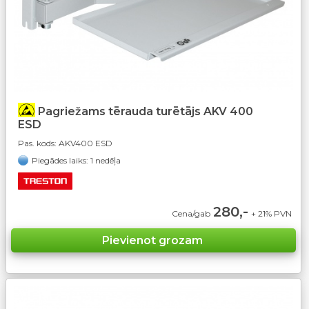
Pagriežams tērauda turētājs AKV 400
ESD
Pas. kods:
AKV400 ESD
Piegādes laiks: 1 nedēļa
280,-
Cena/gab
+ 21% PVN