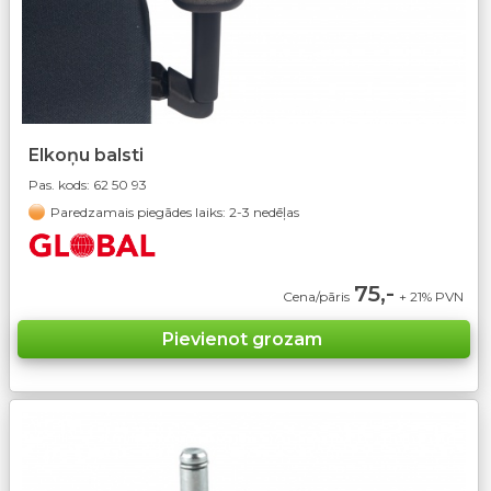
Elkoņu balsti
Pas. kods:
62 50 93
Paredzamais piegādes laiks: 2-3 nedēļas
75,-
Cena/pāris
+ 21% PVN