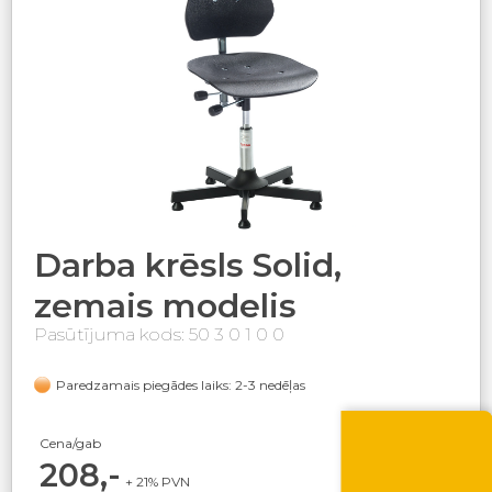
Darba krēsls Solid,
zemais modelis
Pasūtījuma kods: 50 3 0 1 0 0
Paredzamais piegādes laiks: 2-3 nedēļas
Vasara nāk ar at
Cena/gab
-10% atlaide visiem p
Izmanto atlaides kod
208,-
grozā.
+ 21% PVN