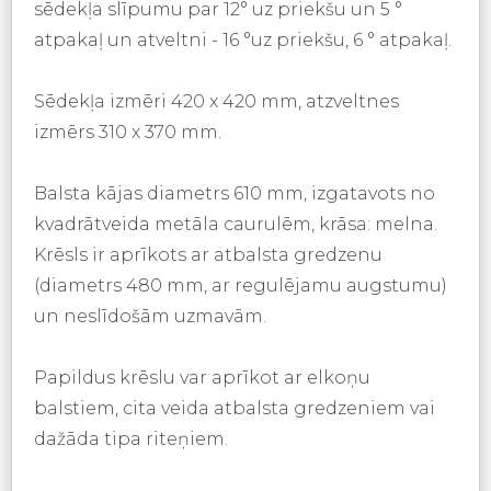
sēdekļa slīpumu par 12° uz priekšu un 5 °
atpakaļ un atveltni - 16 °uz priekšu, 6 ° atpakaļ.
Sēdekļa izmēri 420 x 420 mm, atzveltnes
izmērs 310 x 370 mm.
Balsta kājas diametrs 610 mm, izgatavots no
kvadrātveida metāla caurulēm, krāsa: melna.
Krēsls ir aprīkots ar atbalsta gredzenu
(diametrs 480 mm, ar regulējamu augstumu)
un neslīdošām uzmavām.
Papildus krēslu var aprīkot ar elkoņu
balstiem, cita veida atbalsta gredzeniem vai
dažāda tipa riteņiem.