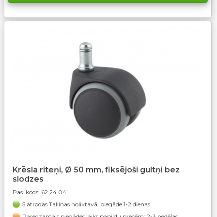
Krēsla riteņi, Ø 50 mm, fiksējoši gultņi bez
slodzes
Pas. kods:
62 24 04
5 atrodas Tallinas noliktavā, piegāde 1-2 dienas
Paredzamais piegādes laiks papildu precēm: 2-3 nedēļas