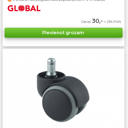
30,-
Cena/
+ 21% PVN