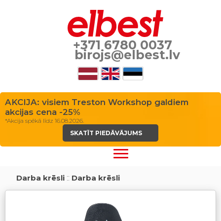
+371 6780 0037
birojs@elbest.lv
AKCIJA: visiem Treston Workshop galdiem
akcijas cena -25%
*Akcija spēkā līdz 16.08.2026.
SKATĪT PIEDĀVĀJUMS
Darba krēsli
::
Darba krēsli