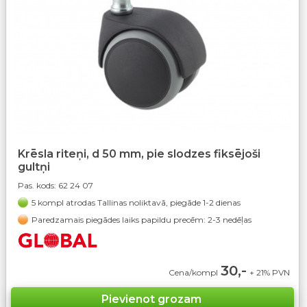
Krēsla riteņi, d 50 mm, pie slodzes fiksējoši
gultņi
Pas. kods:
62 24 07
5 kompl atrodas Tallinas noliktavā, piegāde 1-2 dienas
Paredzamais piegādes laiks papildu precēm: 2-3 nedēļas
30,-
Cena/kompl
+ 21% PVN