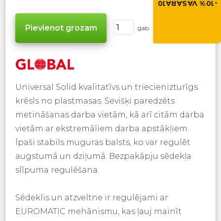
-10% VASARA10
VASARA10
gab
Universal Solid kvalitatīvs un triecienizturīgs
krēsls no plastmasas. Sevišķi paredzēts
metināšanas darba vietām, kā arī citām darba
vietām ar ekstremāliem darba apstākļiem.
Īpaši stabils muguras balsts, ko var regulēt
augstumā un dziļumā. Bezpakāpju sēdekļa
slīpuma regulēšana.
Sēdeklis un atzveltne ir regulējami ar
EUROMATIC mehānismu, kas ļauj mainīt