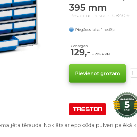
395 mm
Pasūtījuma kods: 0840-6
Piegādes laiks: 1 nedēļa
Cena/gab
129,-
+ 21% PVN
emaljēta tērauda. Noklāts ar epoksīda pulveri pelēkā k