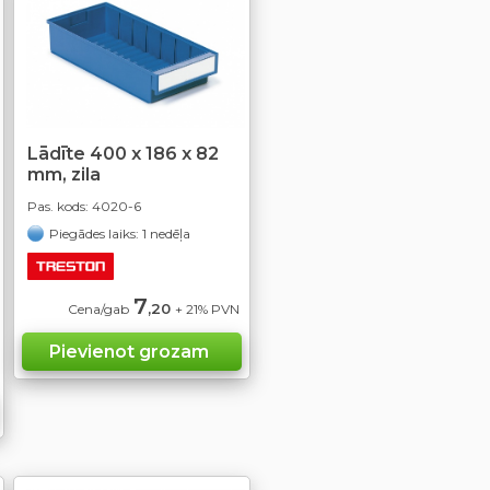
Lādīte 400 x 186 x 82
mm, zila
Pas. kods:
4020-6
Piegādes laiks: 1 nedēļa
7
,20
Cena/gab
+ 21% PVN