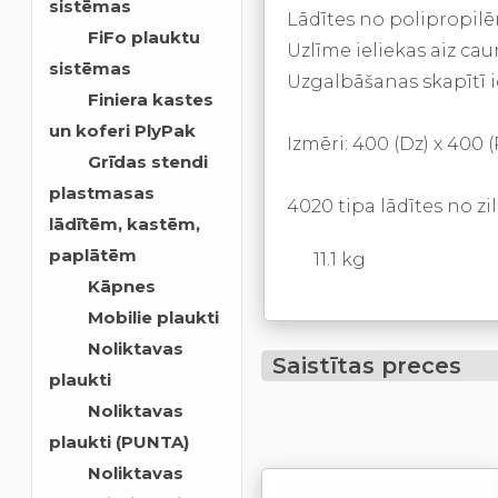
sistēmas
Lādītes no polipropilē
FiFo plauktu
Uzlīme ieliekas aiz ca
sistēmas
Uzgalbāšanas skapītī ie
Finiera kastes
un koferi PlyPak
Izmēri: 400 (Dz) x 400 (
Grīdas stendi
plastmasas
4020 tipa lādītes no zi
lādītēm, kastēm,
paplātēm
11.1 kg
Kāpnes
Mobilie plaukti
Noliktavas
Saistītas preces
plaukti
Noliktavas
plaukti (PUNTA)
Noliktavas