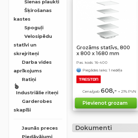
Sienas plaukti
Šķirošanas
kastes
Spoguļi
Velosipēdu
statīvi un
Grozāms statīvs, 800
x 800 x 1680 mm
skrejriteņi
Darba vides
Pas. kods:
16-400
Piegādes laiks: 1 nedēļa
aprīkojums
Ratiņi
608,-
Cena/gab
+ 21% PVN
Industriālie riteņi
Garderobes
skapīši
Dokumenti
Jaunās preces
Piedāvājumi