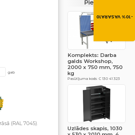
Piedāvājumi
-10% atlaide visiem p
Izmanto atlaides kod
grozā.
-10% VASARA10
VASARA10
Komplekts: Darba
galds Workshop,
2000 x 750 mm, 750
gab
kg
Pasūtījuma kods: C 130 41 323
rāsā (RAL 7045).
Uzlādes skapis, 1030
x 530 x 2010 mm, 4