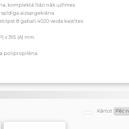
na, komplektā līdzi nāk uzlīmes.
urspīdīga aizsargekrāna.
tilpst 8 gabali 4020 veida kastītes.
P) x 395 (A) mm.
la polipropilēna.
Kārtot