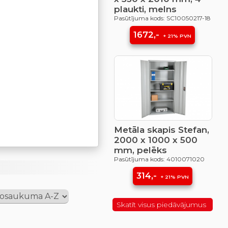
plaukti, melns
Pasūtījuma kods: SC10050217-18
1672,-
+ 21% PVN
Metāla skapis Stefan,
2000 x 1000 x 500
mm, pelēks
Pasūtījuma kods: 4010071020
314,-
+ 21% PVN
Skatīt visus piedāvājumus