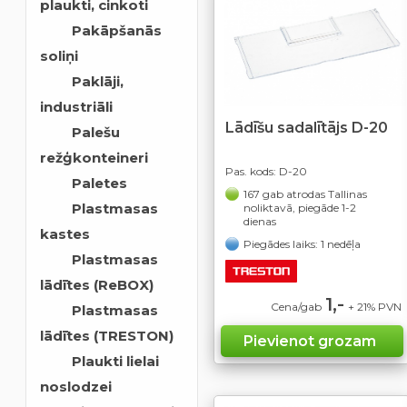
plaukti, cinkoti
Pakāpšanās
soliņi
Paklāji,
industriāli
Lādīšu sadalītājs D-20
Palešu
režģkonteineri
Pas. kods:
D-20
Paletes
167 gab atrodas Tallinas
Plastmasas
noliktavā, piegāde 1-2
dienas
kastes
Piegādes laiks: 1 nedēļa
Plastmasas
lādītes (ReBOX)
1,-
Cena/gab
+ 21% PVN
Plastmasas
lādītes (TRESTON)
Plaukti lielai
noslodzei