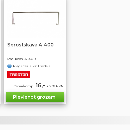
Sprostskava A-400
Pas. kods:
A-400
Piegādes laiks: 1 nedēļa
16,-
Cena/kompl
+ 21% PVN