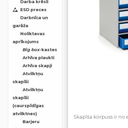
Darba krēsli
ESD preces
Darbnīca un
garāža
Noliktavas
aprīkojums
Big box
-kastes
Arhīva plaukti
Arhīva skapji
Atvilktņu
skapīši
Atvilktņu
skapīši
(caurspīdīgas
atvilktnes)
Skapīša korpuss ir no 
Barjeru