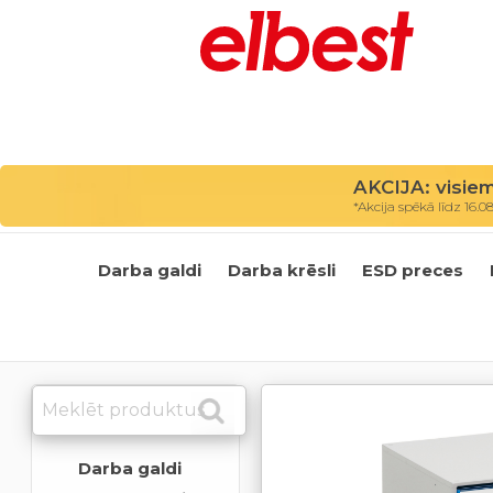
AKCIJA: visie
*Akcija spēkā līdz 16.0
Darba galdi
Darba krēsli
ESD preces
Darba galdi