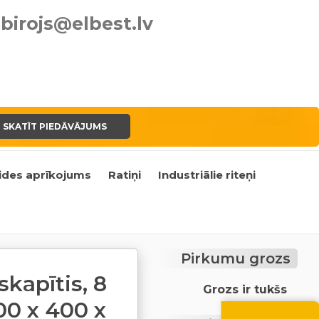
birojs@elbest.lv
SKATĪT PIEDĀVĀJUMS
ides aprīkojums
Ratiņi
Industriālie riteņi
Pirkumu grozs
kapītis, 8
Grozs ir tukšs
400 x 400 x
Vasara nāk ar at