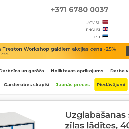
+371 6780 0037
LATVISKI
ENGLISH
EESTI
m Treston Workshop galdiem akcijas cena -25%
8.2026.
Darbnīca un garāža
Noliktavas aprīkojums
Darba v
Garderobes skapīši
Jaunās preces
Piedāvājumi
Uzglabāšanas s
zilas lādītes, 