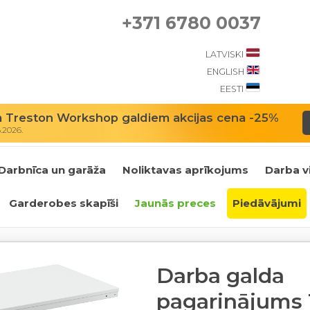
+371 6780 0037
LATVISKI
ENGLISH
EESTI
m Treston Workshop galdiem akcijas cena -25%
8.2026.
Darbnīca un garāža
Noliktavas aprīkojums
Darba v
Garderobes skapīši
Jaunās preces
Piedāvājumi
Darba galda
pagarinājums 