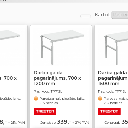
Kārtot
Darba galda
Darba galda
, 700 x
pagarinājums, 700 x
pagarinājums
1200 mm
1500 mm
Pas. kods:
TP712L
Pas. kods:
TP715L
egādes laiks:
Paredzamais piegādes laiks:
Paredzamais pi
2-3 nedēļas
2-3 nedēļas
8,-
339,-
35
+ 21% PVN
Cena/gab
+ 21% PVN
Cena/gab