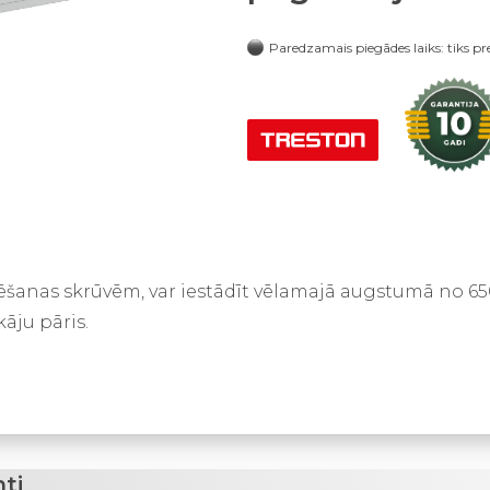
Paredzamais piegādes laiks: tiks pr
ēšanas skrūvēm, var iestādīt vēlamajā augstumā no 65
āju pāris.
ti