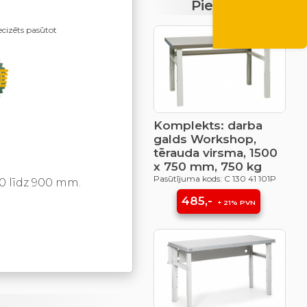
Piedāvājumi
VASARA10
ecizēts pasūtot
Komplekts: darba
galds Workshop,
tērauda virsma, 1500
x 750 mm, 750 kg
Pasūtījuma kods: C 130 41 101P
0 līdz 900 mm.
485,-
+ 21% PVN