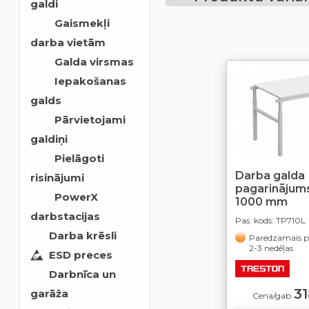
galdi
Gaismekļi
darba vietām
Galda virsmas
Iepakošanas
galds
Pārvietojami
galdiņi
Pielāgoti
Darba galda
risinājumi
pagarinājums
PowerX
1000 mm
darbstacijas
Pas. kods:
TP710L
Darba krēsli
Paredzamais pi
2-3 nedēļas
ESD preces
Darbnīca un
31
garāža
Cena/gab