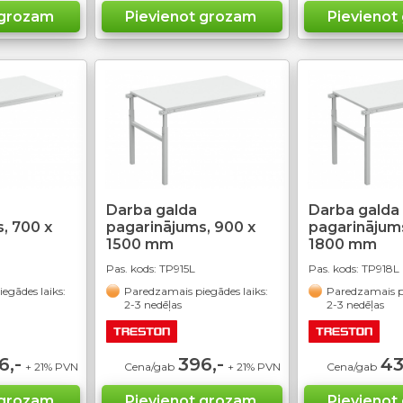
Darba galda
Darba galda
, 700 x
pagarinājums, 900 x
pagarinājum
1500 mm
1800 mm
Pas. kods:
TP915L
Pas. kods:
TP918L
egādes laiks:
Paredzamais piegādes laiks:
Paredzamais pi
2-3 nedēļas
2-3 nedēļas
6,-
396,-
43
+ 21% PVN
Cena/gab
+ 21% PVN
Cena/gab