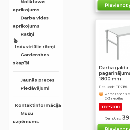
Noliktavas
aprīkojums
Darba vides
aprīkojums
Ratiņi
Industriālie riteņi
Garderobes
skapīši
Darba galda
pagarinājums
1800 mm
Jaunās preces
Pas. kods:
TP718L
Piedāvājumi
Paredzamais pi
2-3 nedēļas
Kontaktinformācija
Mūsu
39
Cena/gab
uzņēmums