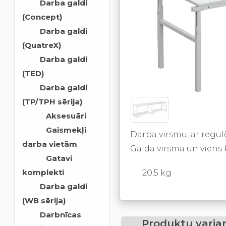
Darba galdi
(Concept)
Darba galdi
(QuatreX)
Darba galdi
(TED)
Darba galdi
(TP/TPH sērija)
Aksesuāri
Gaismekļi
Darba virsmu, ar regul
darba vietām
Galda virsma un viens k
Gatavi
komplekti
20,5 kg
Darba galdi
(WB sērija)
Darbnīcas
Produktu varian