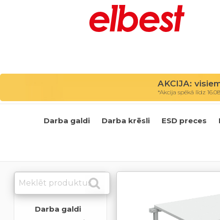
AKCIJA: visie
*Akcija spēkā līdz 16.0
Darba galdi
Darba krēsli
ESD preces
Darba galdi