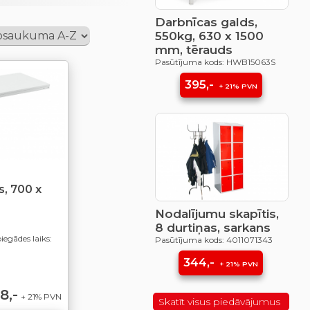
Darbnīcas galds,
550kg, 630 x 1500
mm, tērauds
Pasūtījuma kods: HWB15063S
395,-
+ 21% PVN
, 700 x
Nodalījumu skapītis,
8 durtiņas, sarkans
egādes laiks:
Pasūtījuma kods: 4011071343
344,-
+ 21% PVN
8,-
+ 21% PVN
Skatīt visus piedāvājumus