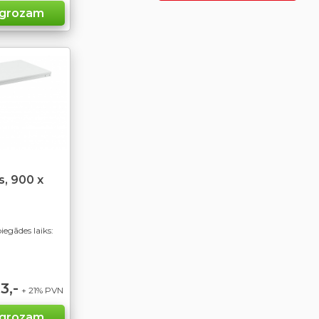
s, 900 x
egādes laiks:
3,-
+ 21% PVN