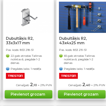
Dubultāķis R2,
Dubultāķis R2,
33x3x17 mm
43x4x25 mm
Pas. kods:
853 218-51
Pas. kods:
853 219-51
22 gab atrodas Tallinas
65 gab atrodas Tallinas
noliktavā, piegāde 1-2
noliktavā, piegāde 1-2
dienas
dienas
Piegādes laiks: 1 nedēļa
Piegādes laiks: 1 nedēļa
2
2
,10
,40
Cena/gab
+ 21% PVN
Cena/gab
+ 21% PVN