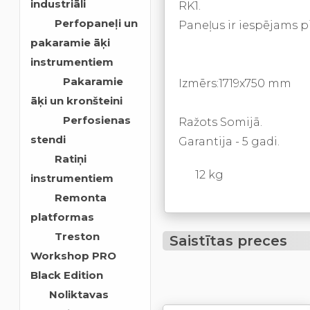
industriāli
RK1.
Perfopaneļi un
Paneļus ir iespējams pi
pakaramie āķi
instrumentiem
Pakaramie
Izmērs:1719x750 mm
āķi un kronšteini
Perfosienas
Ražots Somijā.
stendi
Garantija - 5 gadi.
Ratiņi
12 kg
instrumentiem
Remonta
platformas
Treston
Saistītas preces
Workshop PRO
Black Edition
Noliktavas