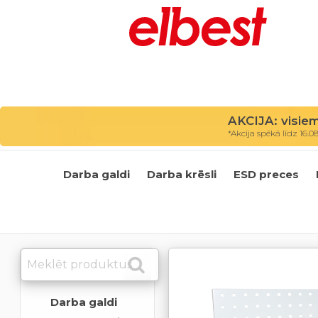
AKCIJA: visie
*Akcija spēkā līdz 16.0
Darba galdi
Darba krēsli
ESD preces
Darba galdi