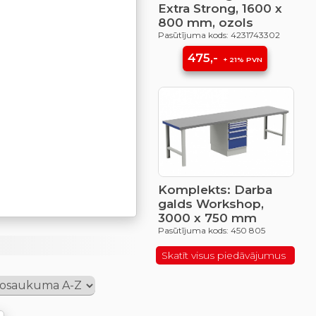
Extra Strong, 1600 x
800 mm, ozols
Pasūtījuma kods: 4231743302
475,-
+ 21% PVN
Komplekts: Darba
galds Workshop,
3000 x 750 mm
Pasūtījuma kods: 450 805
Skatīt visus piedāvājumus