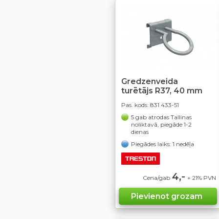
Gredzenveida
turētājs R37, 40 mm
Pas. kods:
831 433-51
5 gab atrodas Tallinas
noliktavā, piegāde 1-2
dienas
Piegādes laiks: 1 nedēļa
4,-
Cena/gab
+ 21% PVN