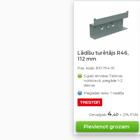
Lādīšu turētājs R46,
112 mm
Pas. kods:
831 794-51
5 gab atrodas Tallinas
noliktavā, piegāde 1-2
dienas
Piegādes laiks: 1 nedēļa
4
,40
Cena/gab
+ 21% PVN