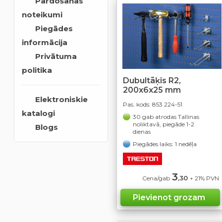
Pārdošanas
noteikumi
Piegādes
informācija
Privātuma
politika
Dubultāķis R2,
200x6x25 mm
Elektroniskie
Pas. kods:
853 224-51
katalogi
30 gab atrodas Tallinas
noliktavā, piegāde 1-2
Blogs
dienas
Piegādes laiks: 1 nedēļa
3
,30
Cena/gab
+ 21% PVN