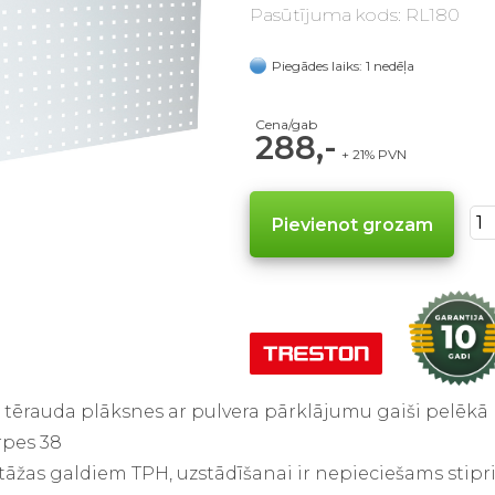
Pasūtījuma kods: RL180
Piegādes laiks: 1 nedēļa
Cena/gab
288,-
+ 21% PVN
o tērauda plāksnes ar pulvera pārklājumu gaiši pelēkā 
rpes 38
tāžas galdiem TPH, uzstādīšanai ir nepieciešams sti