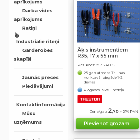
aprīkojums
Darba vides
aprīkojums
Ratiņi
Industriālie riteņi
Āķis instrumentiem
Garderobes
R35, 17 x 55 mm
skapīši
Pas. kods:
853 240-51
25 gab atrodas Tallinas
Jaunās preces
noliktavā, piegāde 1-2
dienas
Piedāvājumi
Piegādes laiks: 1 nedēļa
Kontaktinformācija
2
,70
Cena/gab
+ 21% PVN
Mūsu
uzņēmums