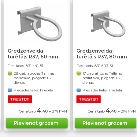
Gredzenveida
Gredzenveida
turētājs R37, 60 mm
turētājs R37, 80 mm
Pas. kods:
831 441-51
Pas. kods:
831 603-51
28 gab atrodas Tallinas
17 gab atrodas Tallinas
noliktavā, piegāde 1-2
noliktavā, piegāde 1-2
dienas
dienas
Piegādes laiks: 1 nedēļa
Piegādes laiks: 1 nedēļa
4
4
,40
,40
Cena/gab
+ 21% PVN
Cena/gab
+ 21% PVN