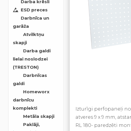
Darba krēsli
ESD preces
Darbnīca un
garāža
Atvilktņu
skapji
Darba galdi
lielai noslodzei
(TRESTON)
Darbnīcas
galdi
Homeworx
darbnīcu
komplekti
Izturīgi perfopaneļi n
Metāla skapji
atveres 9 x 9 mm, atsta
Paklāji,
RL 180- paredzēti mon