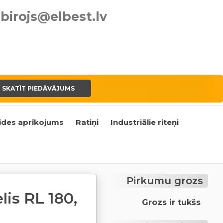
birojs@elbest.lv
SKATĪT PIEDĀVĀJUMS
ides aprīkojums
Ratiņi
Industriālie riteņi
Pirkumu grozs
lis RL 180,
Grozs ir tukšs