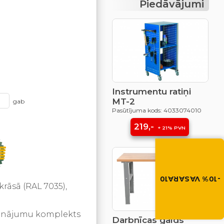
Piedāvājumi
Instrumentu ratiņi
MT-2
gab
Pasūtījuma kods: 4033074010
219,-
+ 21% PVN
Vasara nāk ar at
-10% atlaide visiem p
Izmanto atlaides kod
grozā.
-10% VASARA10
krāsā (RAL 7035),
VASARA10
prinājumu komplekts
Darbnīcas galds