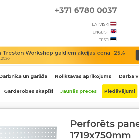
+371 6780 0037
LATVISKI
ENGLISH
EESTI
m Treston Workshop galdiem akcijas cena -25%
8.2026.
Darbnīca un garāža
Noliktavas aprīkojums
Darba v
Garderobes skapīši
Jaunās preces
Piedāvājumi
Perforēts pane
1719x750mm