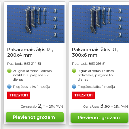
Pakaramais āķis R1,
Pakaramais āķis R1,
200x4 mm
300x6 mm
Pas. kods:
853 214-51
Pas. kods:
853 216-51
20 gab atrodas Tallinas
9 gab atrodas Tallinas
noliktavā, piegāde 1-2
noliktavā, piegāde 1-2
dienas
dienas
Piegādes laiks: 1 nedēļa
Piegādes laiks: 1 nedēļa
2,-
3
,60
Cena/gab
+ 21% PVN
Cena/gab
+ 21% PVN