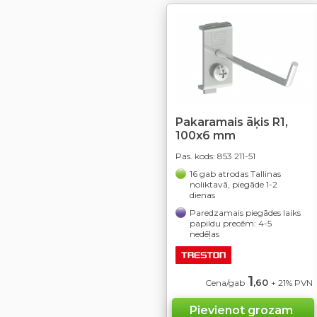
Pakaramais āķis R1,
100x6 mm
Pas. kods:
853 211-51
16 gab atrodas Tallinas
noliktavā, piegāde 1-2
dienas
Paredzamais piegādes laiks
papildu precēm: 4-5
nedēļas
1
,60
Cena/gab
+ 21% PVN