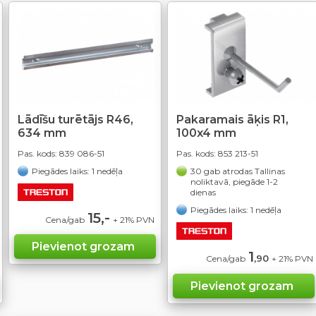
Lādīšu turētājs R46,
Pakaramais āķis R1,
634 mm
100x4 mm
Pas. kods:
839 086-51
Pas. kods:
853 213-51
Piegādes laiks: 1 nedēļa
30 gab atrodas Tallinas
noliktavā, piegāde 1-2
dienas
Piegādes laiks: 1 nedēļa
15,-
Cena/gab
+ 21% PVN
1
,90
Cena/gab
+ 21% PVN