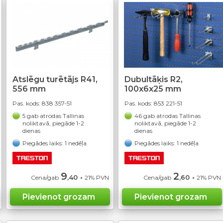
Atslēgu turētājs R41,
Dubultāķis R2,
556 mm
100x6x25 mm
Pas. kods:
838 357-51
Pas. kods:
853 221-51
5 gab atrodas Tallinas
46 gab atrodas Tallinas
noliktavā, piegāde 1-2
noliktavā, piegāde 1-2
dienas
dienas
Piegādes laiks: 1 nedēļa
Piegādes laiks: 1 nedēļa
9
2
,40
,60
Cena/gab
+ 21% PVN
Cena/gab
+ 21% PVN