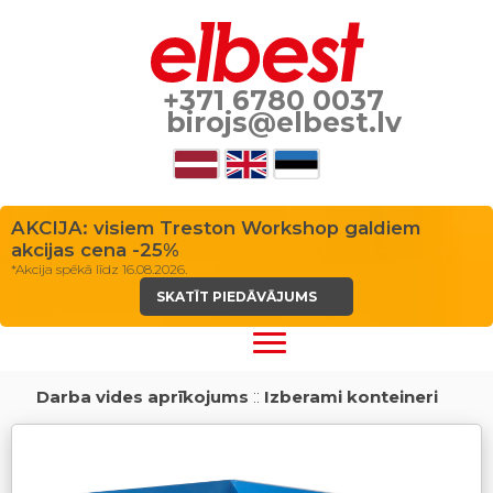
+371 6780 0037
birojs@elbest.lv
AKCIJA: visiem Treston Workshop galdiem
akcijas cena -25%
*Akcija spēkā līdz 16.08.2026.
SKATĪT PIEDĀVĀJUMS
Darba vides aprīkojums
::
Izberami konteineri