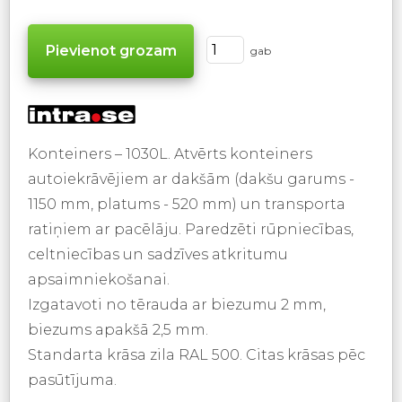
gab
Konteiners – 1030L. Atvērts konteiners
autoiekrāvējiem ar dakšām (dakšu garums -
1150 mm, platums - 520 mm) un transporta
ratiņiem ar pacēlāju. Paredzēti rūpniecības,
celtniecības un sadzīves atkritumu
apsaimniekošanai.
Izgatavoti no tērauda ar biezumu 2 mm,
biezums apakšā 2,5 mm.
Standarta krāsa zila RAL 500. Citas krāsas pēc
pasūtījuma.