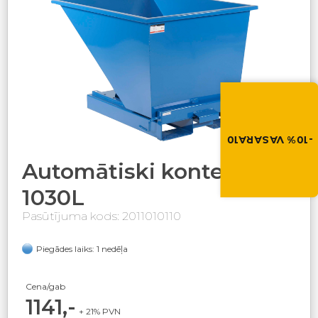
Vasara nāk ar at
-10% atlaide visiem p
Izmanto atlaides kod
grozā.
-10% VASARA10
VASARA10
Automātiski konteineri,
1030L
Pasūtījuma kods: 2011010110
Piegādes laiks: 1 nedēļa
Cena/gab
1141,-
+ 21% PVN