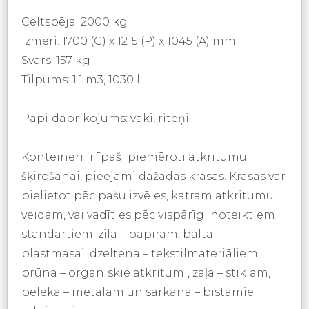
Celtspēja: 2000 kg
Izmēri: 1700 (G) x 1215 (P) x 1045 (A) mm
Svars: 157 kg
Tilpums: 1.1 m3, 1030 l
Papildaprīkojums: vāki, riteņi
Konteineri ir īpaši piemēroti atkritumu
šķirošanai, pieejami dažādās krāsās. Krāsas var
pielietot pēc pašu izvēles, katram atkritumu
veidam, vai vadīties pēc vispārīgi noteiktiem
standartiem: zilā – papīram, baltā –
plastmasai, dzeltena – tekstilmateriāliem,
brūna – organiskie atkritumi, zaļa – stiklam,
pelēka – metālam un sarkanā – bīstamie