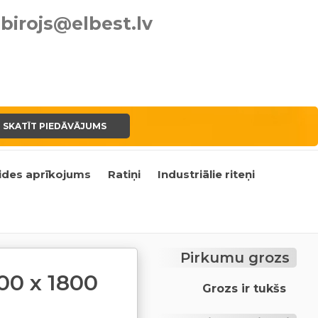
birojs@elbest.lv
SKATĪT PIEDĀVĀJUMS
ides aprīkojums
Ratiņi
Industriālie riteņi
Pirkumu grozs
00 x 1800
Grozs ir tukšs