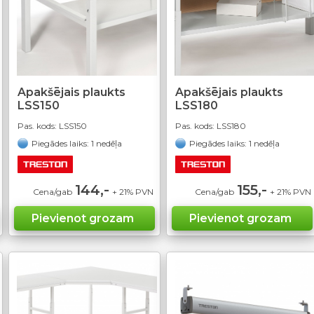
Apakšējais plaukts
Apakšējais plaukts
LSS180
LSS150
Pas. kods:
LSS180
Pas. kods:
LSS150
Piegādes laiks: 1 nedēļa
Piegādes laiks: 1 nedēļa
155,-
144,-
Cena/gab
+ 21% PVN
Cena/gab
+ 21% PVN