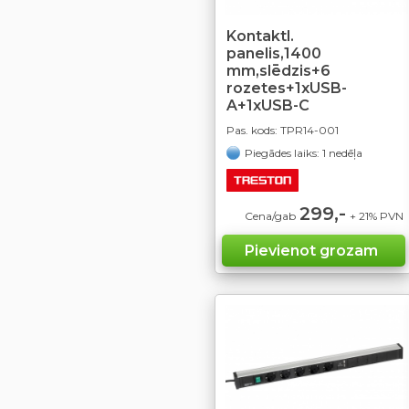
Kontaktl.
panelis,1400
mm,slēdzis+6
rozetes+1xUSB-
A+1xUSB-C
Pas. kods:
TPR14-001
Piegādes laiks: 1 nedēļa
299,-
Cena/gab
+ 21% PVN