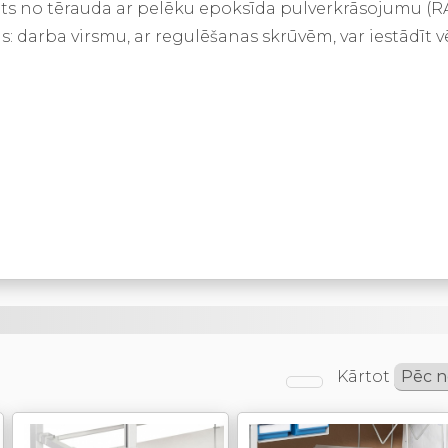
ts no tērauda ar pelēku epoksīda pulverkrāsojumu (RA
: darba virsmu, ar regulēšanas skrūvēm, var iestādīt
Kārtot