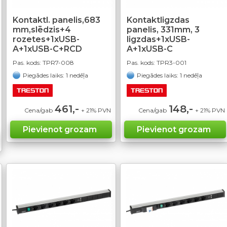
Kontaktl. panelis,683
Kontaktligzdas
mm,slēdzis+4
panelis, 331mm, 3
rozetes+1xUSB-
ligzdas+1xUSB-
A+1xUSB-C+RCD
A+1xUSB-C
Pas. kods:
TPR7-008
Pas. kods:
TPR3-001
Piegādes laiks: 1 nedēļa
Piegādes laiks: 1 nedēļa
461,-
148,-
Cena/gab
+ 21% PVN
Cena/gab
+ 21% PVN