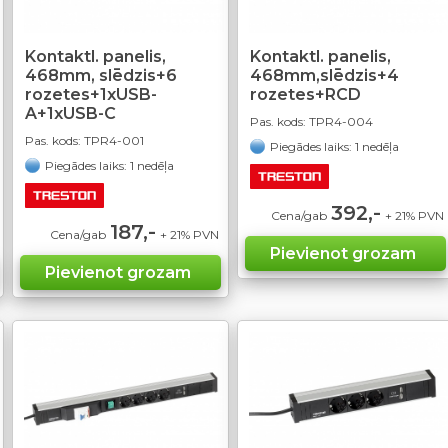
Kontaktl. panelis,
Kontaktl. panelis,
468mm, slēdzis+6
468mm,slēdzis+4
rozetes+1xUSB-
rozetes+RCD
A+1xUSB-C
Pas. kods:
TPR4-004
Pas. kods:
TPR4-001
Piegādes laiks: 1 nedēļa
Piegādes laiks: 1 nedēļa
392,-
Cena/gab
+ 21% PVN
187,-
Cena/gab
+ 21% PVN