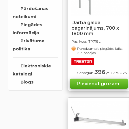
Pārdošanas
noteikumi
Darba galda
Piegādes
pagarinājums, 700 x
informācija
1800 mm
Privātuma
Pas. kods:
TP718L
politika
Paredzamais piegādes laiks:
2-3 nedēļas
Elektroniskie
396,-
Cena/gab
+ 21% PVN
katalogi
Blogs