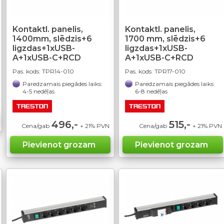
Kontaktl. panelis,
Kontaktl. panelis,
1400mm, slēdzis+6
1700 mm, slēdzis+6
ligzdas+1xUSB-
ligzdas+1xUSB-
A+1xUSB-C+RCD
A+1xUSB-C+RCD
Pas. kods:
TPR14-010
Pas. kods:
TPR17-010
Paredzamais piegādes laiks:
Paredzamais piegādes laiks:
4-5 nedēļas
6-8 nedēļas
496,-
515,-
Cena/gab
+ 21% PVN
Cena/gab
+ 21% PVN