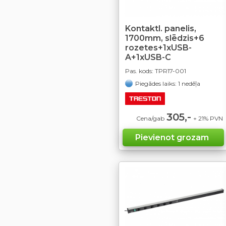
Kontaktl. panelis,
1700mm, slēdzis+6
rozetes+1xUSB-
A+1xUSB-C
Pas. kods:
TPR17-001
Piegādes laiks: 1 nedēļa
305,-
Cena/gab
+ 21% PVN