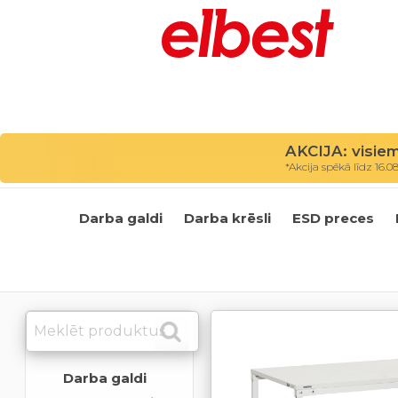
AKCIJA: visie
*Akcija spēkā līdz 16.0
Darba galdi
Darba krēsli
ESD preces
Darba galdi