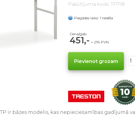
Pasūtījuma kods: TP718
Piegādes laiks: 1 nedēļa
Cena/gab
451,-
+ 21% PVN
P ir bāzes modelis, kas nepieciešamības gadījumā var