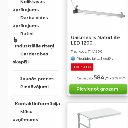
Noliktavas
aprīkojums
Darba vides
aprīkojums
Ratiņi
Gaismeklis NaturLite
LED 1200
Industriālie riteņi
Pas. kods:
TNL1200
Garderobes
Piegādes laiks: 1 nedēļa
skapīši
584,-
Jaunās preces
Cena/gab
+ 21% PVN
Piedāvājumi
Kontaktinformācija
Mūsu
uzņēmums