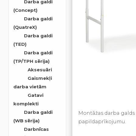
Darba galdi
(Concept)
Darba galdi
(QuatreX)
Darba galdi
(TED)
Darba galdi
(TP/TPH sērija)
Aksesuāri
Gaismekļi
darba vietām
Gatavi
komplekti
Darba galdi
Montāžas darba galds T
(WB sērija)
papildaprīkojumu.
Darbnīcas