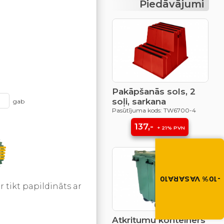
Piedāvājumi
Pakāpšanās sols, 2
soļi, sarkana
gab
Pasūtījuma kods: TW6700-4
137,-
+ 21% PVN
Vasara nāk ar at
-10% atlaide visiem p
Izmanto atlaides kod
grozā.
-10% VASARA10
 tikt papildināts ar
VASARA10
Atkritumu konteiners