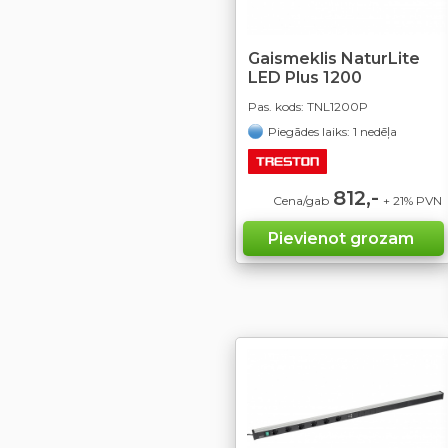
Gaismeklis NaturLite
LED Plus 1200
Pas. kods:
TNL1200P
Piegādes laiks: 1 nedēļa
812,-
Cena/gab
+ 21% PVN