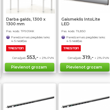
Darba galds, 1300 x
Gaismeklis IntoLite
1300 mm
LED
Pas. kods:
TP909KK
Pas. kods:
TIL850
Paredzamais piegādes laiks:
Paredzamais piegādes laiks:
4-5 nedēļas
4-5 nedēļas
553,-
319,-
Cena/gab
+ 21% PVN
Cena/gab
+ 21% PVN