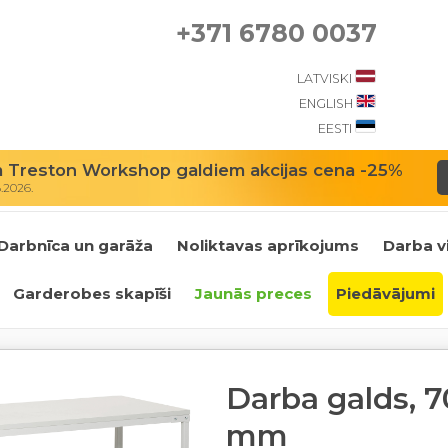
+371 6780 0037
LATVISKI
ENGLISH
EESTI
m Treston Workshop galdiem akcijas cena -25%
8.2026.
Darbnīca un garāža
Noliktavas aprīkojums
Darba v
Garderobes skapīši
Jaunās preces
Piedāvājumi
Darba galds, 7
mm