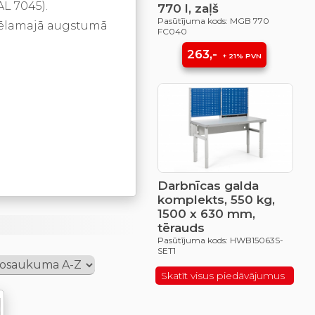
L 7045).
770 l, zaļš
Pasūtījuma kods: MGB 770
 vēlamajā augstumā
FC040
263,-
+ 21% PVN
Darbnīcas galda
komplekts, 550 kg,
1500 x 630 mm,
tērauds
Pasūtījuma kods: HWB15063S-
SET1
Skatīt visus piedāvājumus