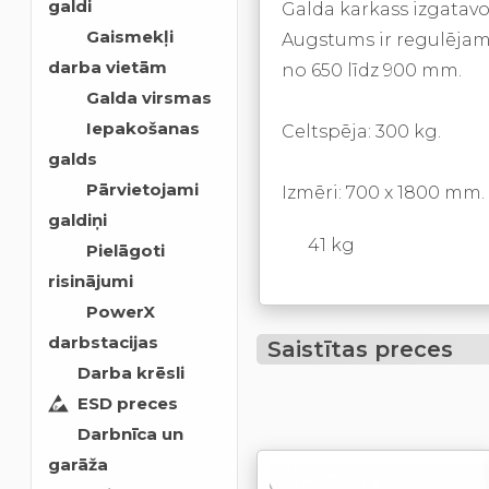
galdi
Galda karkass izgatavo
Gaismekļi
Augstums ir regulējams
darba vietām
no 650 līdz­ 900 mm.
Galda virsmas
Iepakošanas
Celtspēja: 300 kg.
galds
Pārvietojami
Izmēri: 700 x 1800 mm.
galdiņi
41 kg
Pielāgoti
risinājumi
PowerX
darbstacijas
Saistītas preces
Darba krēsli
ESD preces
Darbnīca un
garāža