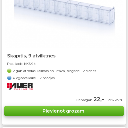
Skapītis, 9 atvilktnes
Pas. kods:
KKS 9 t
2 gab atrodas Tallinas noliktavā, piegāde 1-2 dienas
Piegādes laiks: 1-2 nedēļas
22,-
Cena/gab
+ 21% PVN