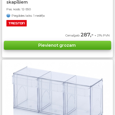
skapīšiem
Pas. kods:
12-550
Piegādes laiks: 1 nedēļa
287,-
Cena/gab
+ 21% PVN