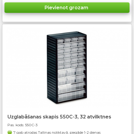
Uzglabāšanas skapis 550C-3, 32 atvilktnes
Pas. kods:
550C-3
7 gab atrodas Tallinas noliktavā, piegāde 1-2 dienas