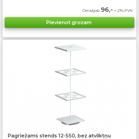
96,-
Cena/gab
+ 21% PVN
Pagriežams stends 12-550, bez atvilktņu