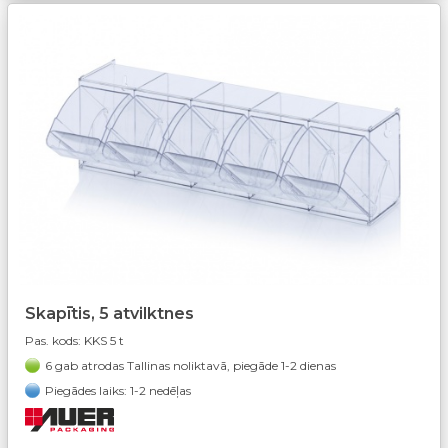
Skapītis, 5 atvilktnes
Pas. kods:
KKS 5 t
6 gab atrodas Tallinas noliktavā, piegāde 1-2 dienas
Piegādes laiks: 1-2 nedēļas