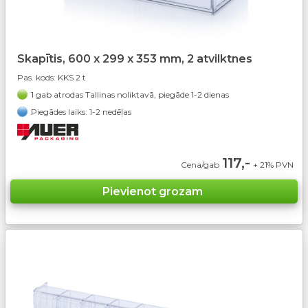
Skapītis, 600 x 299 x 353 mm, 2 atvilktnes
Pas. kods:
KKS 2 t
1 gab atrodas Tallinas noliktavā, piegāde 1-2 dienas
Piegādes laiks: 1-2 nedēļas
117,-
Cena/gab
+ 21% PVN