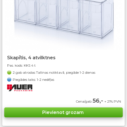
Skapītis, 4 atvilktnes
Pas. kods:
KKS 4 t
2 gab atrodas Tallinas noliktavā, piegāde 1-2 dienas
Piegādes laiks: 1-2 nedēļas
56,-
Cena/gab
+ 21% PVN