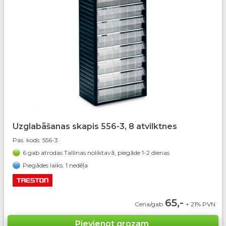
Uzglabāšanas skapis 556-3, 8 atvilktnes
Pas. kods:
556-3
6 gab atrodas Tallinas noliktavā, piegāde 1-2 dienas
Piegādes laiks: 1 nedēļa
65,-
Cena/gab
+ 21% PVN