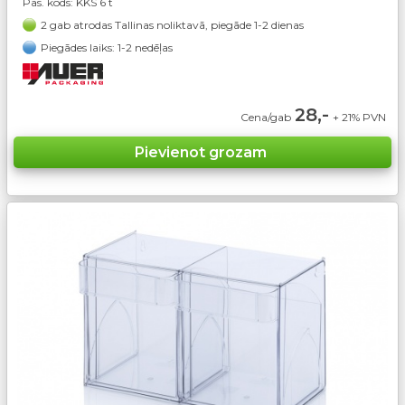
Pas. kods:
KKS 6 t
2 gab atrodas Tallinas noliktavā, piegāde 1-2 dienas
Piegādes laiks: 1-2 nedēļas
28,-
Cena/gab
+ 21% PVN