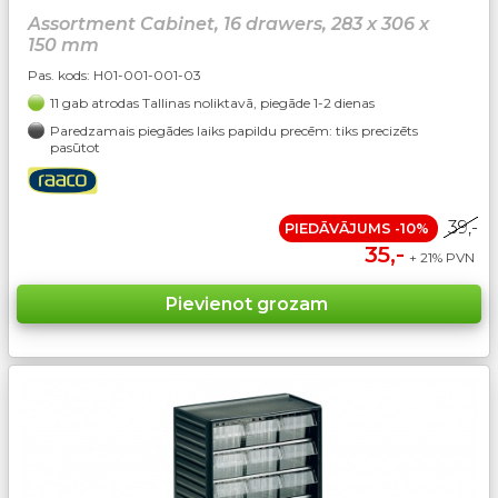
Assortment Cabinet, 16 drawers, 283 x 306 x
150 mm
Pas. kods:
H01-001-001-03
11 gab atrodas Tallinas noliktavā, piegāde 1-2 dienas
Paredzamais piegādes laiks papildu precēm: tiks precizēts
pasūtot
39,-
PIEDĀVĀJUMS -10%
35,-
+ 21% PVN