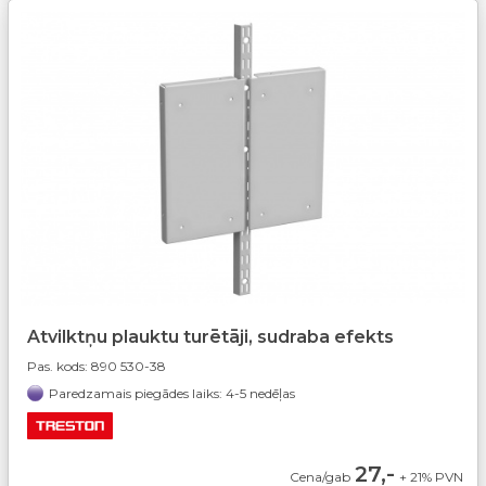
Atvilktņu plauktu turētāji, sudraba efekts
Pas. kods:
890 530-38
Paredzamais piegādes laiks: 4-5 nedēļas
27,-
Cena/gab
+ 21% PVN