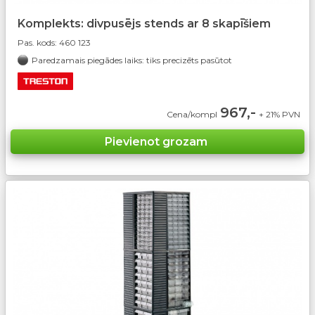
Komplekts: divpusējs stends ar 8 skapīšiem
Pas. kods:
460 123
Paredzamais piegādes laiks: tiks precizēts pasūtot
967,-
Cena/kompl
+ 21% PVN