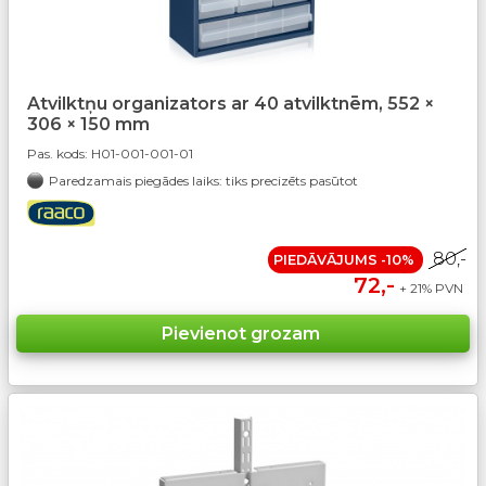
Atvilktņu organizators ar 40 atvilktnēm, 552 ×
306 × 150 mm
Pas. kods:
H01-001-001-01
Paredzamais piegādes laiks: tiks precizēts pasūtot
80,-
PIEDĀVĀJUMS -10%
72,-
+ 21% PVN