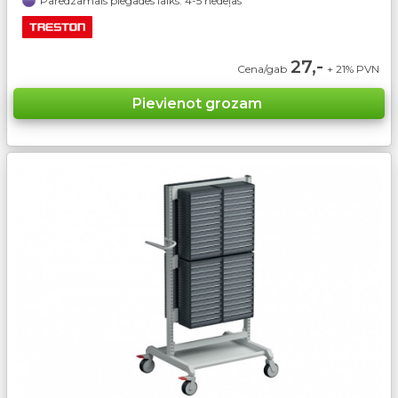
Paredzamais piegādes laiks: 4-5 nedēļas
27,-
Cena/gab
+ 21% PVN