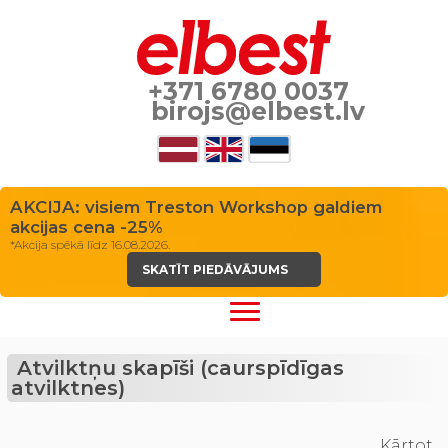
+371 6780 0037
birojs@elbest.lv
AKCIJA: visiem Treston Workshop galdiem
akcijas cena -25%
*Akcija spēkā līdz 16.08.2026.
SKATĪT PIEDĀVĀJUMS
Atvilktņu skapīši (caurspīdīgas
atvilktnes)
Kārtot