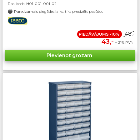
Pas. kods:
H01-001-001-02
Paredzamais piegādes laiks: tiks precizēts pasūtot
48,-
PIEDĀVĀJUMS -10%
43,-
+ 21% PVN