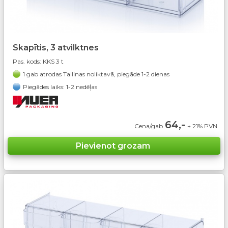
Skapītis, 3 atvilktnes
Pas. kods:
KKS 3 t
1 gab atrodas Tallinas noliktavā, piegāde 1-2 dienas
Piegādes laiks: 1-2 nedēļas
64,-
Cena/gab
+ 21% PVN