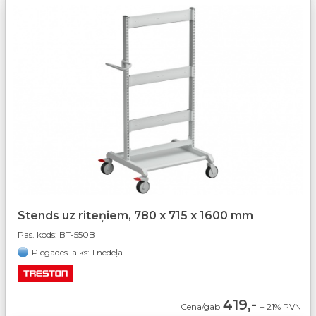
Stends uz riteņiem, 780 x 715 x 1600 mm
Pas. kods:
BT-550B
Piegādes laiks: 1 nedēļa
419,-
Cena/gab
+ 21% PVN