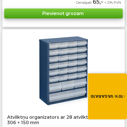
65,-
Cena/gab
+ 21% PVN
Vasara nāk ar at
-10% atlaide visiem p
Izmanto atlaides kod
grozā.
-10% VASARA10
VASARA10
Atvilktņu organizators ar 28 atvilktnēm, 417 ×
306 × 150 mm