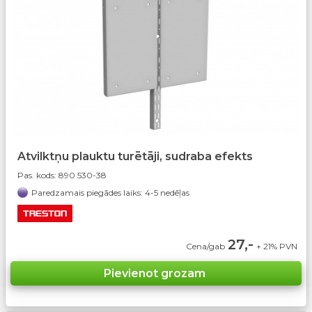
Atvilktņu plauktu turētāji, sudraba efekts
Pas. kods:
890 530-38
Paredzamais piegādes laiks: 4-5 nedēļas
27,-
Cena/gab
+ 21% PVN