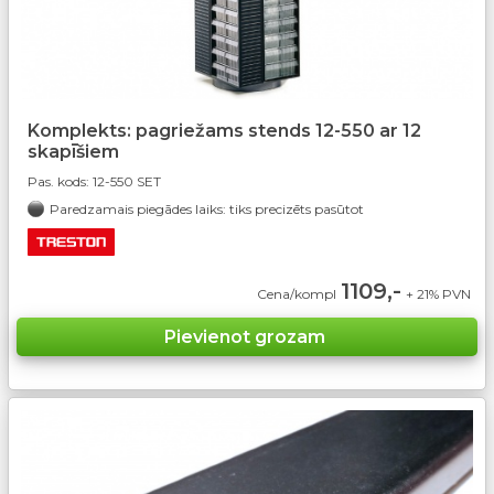
Komplekts: pagriežams stends 12-550 ar 12
skapīšiem
Pas. kods:
12-550 SET
Paredzamais piegādes laiks: tiks precizēts pasūtot
1109,-
Cena/kompl
+ 21% PVN