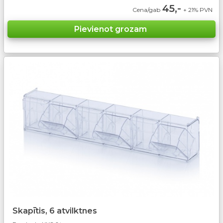
45,-
Cena/gab
+ 21% PVN
Skapītis, 6 atvilktnes