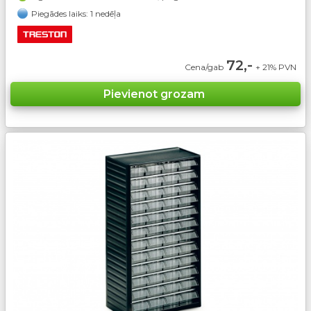
Piegādes laiks: 1 nedēļa
72,-
Cena/gab
+ 21% PVN