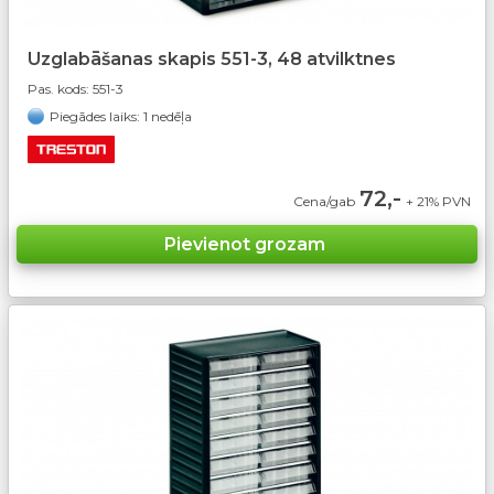
Uzglabāšanas skapis 551-3, 48 atvilktnes
Pas. kods:
551-3
Piegādes laiks: 1 nedēļa
72,-
Cena/gab
+ 21% PVN