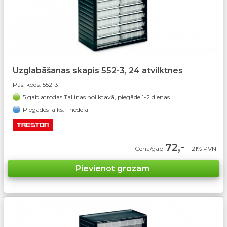
Uzglabāšanas skapis 552-3, 24 atvilktnes
Pas. kods:
552-3
5 gab atrodas Tallinas noliktavā, piegāde 1-2 dienas
Piegādes laiks: 1 nedēļa
72,-
Cena/gab
+ 21% PVN