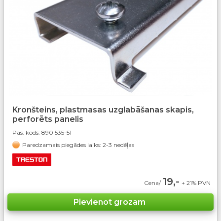
Kronšteins, plastmasas uzglabāšanas skapis,
perforēts panelis
Pas. kods:
890 535-51
Paredzamais piegādes laiks: 2-3 nedēļas
19,-
Cena/
+ 21% PVN