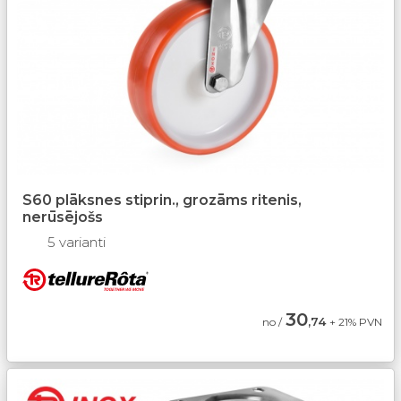
S60 plāksnes stiprin., grozāms ritenis,
nerūsējošs
5 varianti
30
,74
no /
+ 21% PVN