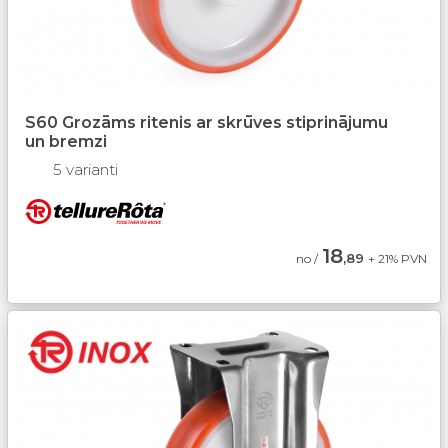
S60 Grozāms ritenis ar skrūves stiprinājumu
un bremzi
5 varianti
18
,89
no /
+ 21% PVN