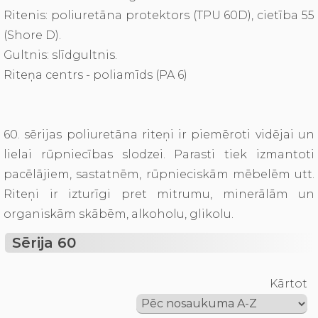
Ritenis: poliuretāna protektors (TPU 60D), cietība 55
(Shore D).
Gultnis: slīdgultnis.
Riteņa centrs - poliamīds (PA 6)
60. sērijas poliuretāna riteņi ir piemēroti vidējai un
lielai rūpniecības slodzei. Parasti tiek izmantoti
pacēlājiem, sastatnēm, rūpnieciskām mēbelēm utt.
Riteņi ir izturīgi pret mitrumu, minerālām un
organiskām skābēm, alkoholu, glikolu.
Sērija 60
Kārtot