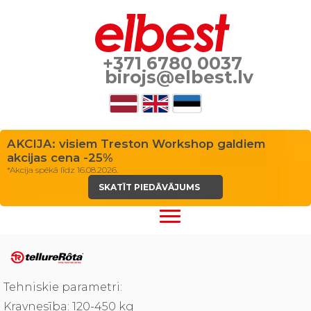
+371 6780 0037
birojs@elbest.lv
AKCIJA: visiem Treston Workshop galdiem
akcijas cena -25%
*Akcija spēkā līdz 16.08.2026.
SKATĪT PIEDĀVĀJUMS
Tehniskie parametri:
Kravnesība: 120-450 kg