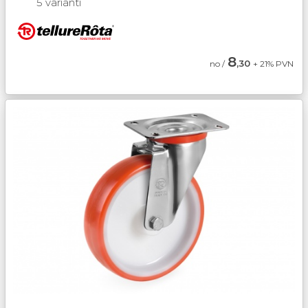
5 varianti
8
,30
no /
+ 21% PVN