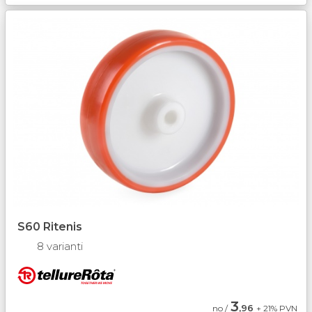
S60 Ritenis
8 varianti
3
,96
no /
+ 21% PVN