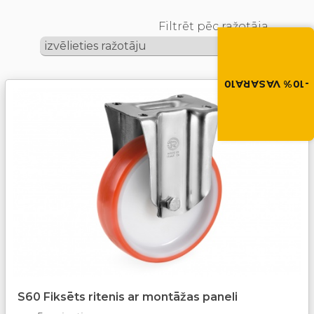
Filtrēt pēc ražotāja
Vasara nāk ar at
-10% atlaide visiem p
Izmanto atlaides kod
grozā.
-10% VASARA10
VASARA10
S60 Fiksēts ritenis ar montāžas paneli