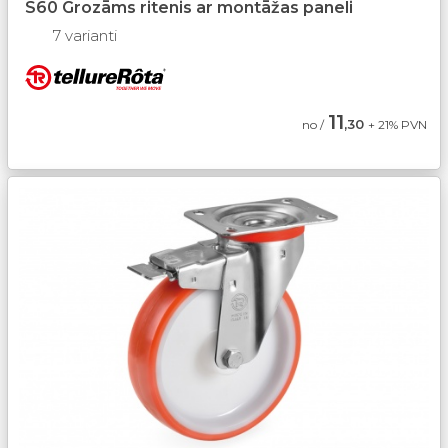
S60 Grozāms ritenis ar montāžas paneli
7 varianti
11
,30
no /
+ 21% PVN