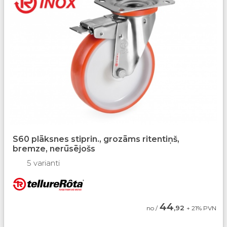
S60 plāksnes stiprin., grozāms ritentiņš,
bremze, nerūsējošs
5 varianti
44
,92
no /
+ 21% PVN