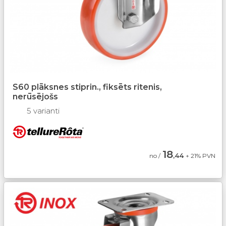
S60 plāksnes stiprin., fiksēts ritenis,
nerūsējošs
5 varianti
18
,44
no /
+ 21% PVN