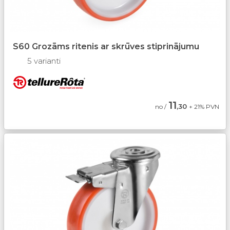
S60 Grozāms ritenis ar skrūves stiprinājumu
5 varianti
11
,30
no /
+ 21% PVN