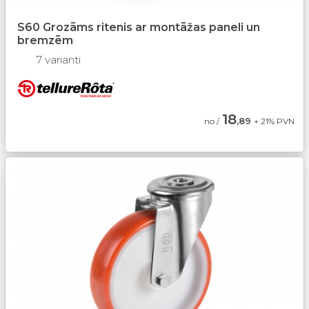
S60 Grozāms ritenis ar montāžas paneli un
bremzēm
7 varianti
18
,89
no /
+ 21% PVN